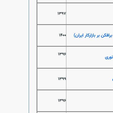
1397
کن بر بازارکار ایران)
1400
1396
1399
1396