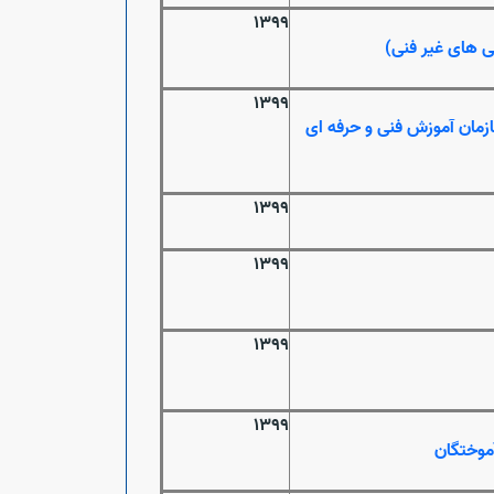
1399
 های غیر فنی)
1399
ازمان آموزش فنی و حرفه ای
1399
1399
1399
1399
موختگان