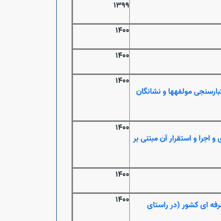
1399
1400
1400
1400
بارسنجی مولفه‏ها و نشانگان
1400
 اجرا و استقرار آن مبتنی بر
1400
1400
رفه ای کشور (در راستای