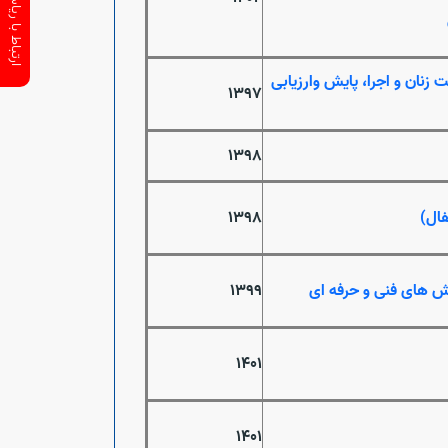
ارتباط با ریاست سازمان
 زنان و اجرا، پایش وارزیابی
1397
1398
فال)
1398
زش های فنی و حرفه ای
1399
1401
1401