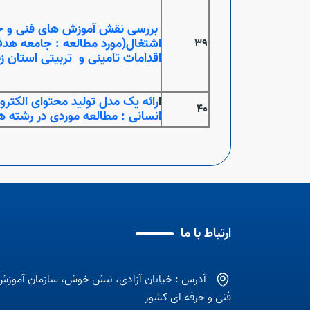
اشتغال(مورد مطالعه : جامعه هدف 
39
اقدامات تامینی و تربیتی استان ز
ا
رائه یک مدل تولید محتوای الکترون
40
انسانی : مطالعه موردی در رشته ه
ارتباط با ما
آدرس : خیابان آزادی، نبش خوش، سازمان آموزش
فنی و حرفه ای کشور