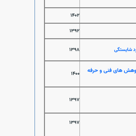
1402
1392
رد شایستگی
1398
پژوهش های فنی و حرفه
1400
1397
1397