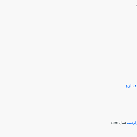
فه ای)
 اوتيسم
(سال 1393)