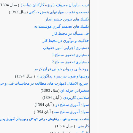
تربیت یاوران معروف ( ویژه کارکنان دولت )
( سال 1394)
توسعه و تقویت مهارتهای هوش حرکتی
(سال 1393)
تكنيك هاي تدوين چشم انداز
تكنيك هاي تصميم گيري هوشمندانه
حل مسأله در محيط كار
خلاقيت و نوآوري در محيط كار
دستياري اجرايي امور حقوقي
دستياري تحقيق سطح 1
دستياري تحقيق سطح 2
روخوانی و روان خوانی قرآن کریم
روشها و فنون تدریس ( پداگوژی )
( سال 1394)
سریع الانتقال (مهارت های مطالعه در محاسبات فنی و حر
سخنراني حرفه اي
(سال 1393)
سلامتی کاربردی
( آبان 1394)
سواد آموزی سطح دو
( آبان 1394)
سواد آموزی سطح سه
( آبان 1394)
شناخت ،توسعه و تقويت رفتارهاي حركتي كودكان و نوجوانان آموزش پذير
کاربینی
( سال 1394)