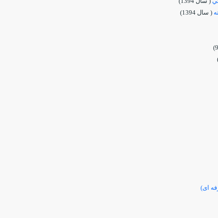
تي
( سال 1394)
ه
( سال 1394)
فه ای)