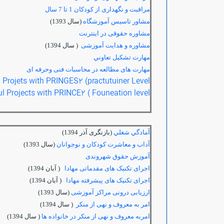
مراقبت و نگهداری از کودکان 1 تا 7 سال
مشاور تاسیس آموزشگاه
(سال 1393)
مشاوره حقوقی در اینترنت
مشاوره و هدایت آموزشی
( سال 1394)
مهارت تشكيل تعاوني
مهارت های مطالعه در محاسبات فنی وحرفه ای
Projets with PRINGES2 (practutuiner Level
 Projects with PRINCE2 ( Founeation level
آمادگي شغلي
(بازنگری آذر 1394)
آداب و معاشرت كودكان و نوجوانان
(سال 1393)
آموزش حقوق شهروندی
اجرای تکنیک های مقدماتی مهادا
( آبان 1394)
اجرای تکنیک های پیشرفته مهادا
( آبان 1394)
ارزیابی درونی مراکز آموزشی
(سال 1393)
امر به معروف و نهی از منکر
( سال 1394)
امربه معروف و نهی از منکر در خانواده ها
( سال 1394)