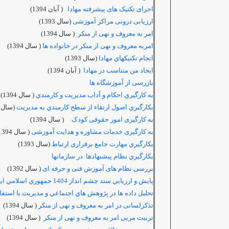
اجرای تکنیک های پیشرفته مهادا
( آبان 1394)
ارزیابی درونی مراکز آموزشی
(سال 1393)
امر به معروف و نهی از منکر
( سال 1394)
امربه معروف و نهی از منکر در خانواده ها
( سال 1394)
انجام تكنيكهاي مهادا
(سال 1393)
ایجاد من متناسب در مهادا
( آبان 1394)
بازرسی از آموزشگاه ها
به كارگيري احكام و آداب مديريت و كارمندي
( سال 1394)
بكارگيري اصول ارتقاء از سطح كارمندي به مديريت
(سال 1393)
به کارگیری امور حقوقی کودک
( سال 1394)
به کارگیری خدمات مشاوره و هدایت آموزشی
( سال 1394)
بكارگيري مهارت جامع برقراري ارتباط
(سال 1393)
بكارگيري نظام پيشنهادها در سازمانها
بررسی نظام های آموزش فنی و حرفه ای
( سال 1392)
پايش و ارزيابي سند چشم انداز 1404 جمهوري اسلامي ايران
تحليل داده ها در پژوهش هاي اجتماعي و مديريت با استفاده از
تذکرلسانی در امر به معروف و نهی از منکر
( سال 1394)
تربیت مربی امر به معروف و نهی از منکر
( سال 1394)