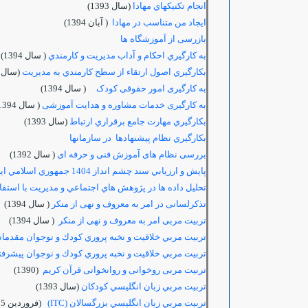
انجام تكنيكهاي مهادا
(سال 1393)
ایجاد من متناسب در مهادا
( آبان 1394)
بازرسی از آموزشگاه ها
به كارگيري احكام و آداب مديريت و كارمندي
( سال 1394)
بكارگيري اصول ارتقاء از سطح كارمندي به مديريت
(سال 1393)
به کارگیری امور حقوقی کودک
( سال 1394)
به کارگیری خدمات مشاوره و هدایت آموزشی
( سال 1394)
بكارگيري مهارت جامع برقراري ارتباط
(سال 1393)
بكارگيري نظام پيشنهادها در سازمانها
بررسی نظام های آموزش فنی و حرفه ای
( سال 1392)
پايش و ارزيابي سند چشم انداز 1404 جمهوري اسلامي ايران
تحليل داده ها در پژوهش هاي اجتماعي و مديريت با استفاده از
تذکرلسانی در امر به معروف و نهی از منکر
( سال 1394)
تربیت مربی امر به معروف و نهی از منکر
( سال 1394)
تربيت مربي خلاقيت و نخبه پروري كودك و نوجوان مقدما
تربيت مربي خلاقيت و نخبه پروري كودك و نوجوان پيشرفت
تربیت مربی روخوانی و روانخوانی قرآن کریم
(1390)
تربيت مربي زبان انگليسي كودكان
(سال 1393)
تربيت مربي زبان انگليسي بزرگسالان (ITC)
(فروردين 95)