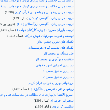
تربيت مربي خلاقيت و نخبه پروري كودك و نوجوان مقدما
تربيت مربي خلاقيت و نخبه پروري كودك و نوجوان پيشرفت
تربیت مربی روخوانی و روانخوانی قرآن کریم
(1390)
تربيت مربي زبان انگليسي كودكان
(سال 1393)
تربيت مربي زبان انگليسي بزرگسالان (ITC)
(فروردين 95)
تربیت یاوران معروف ( ویژه کارکنان دولت )
( سال 1394)
توسعه و تقویت مهارتهای هوش حرکتی
(سال 1393)
تكنيك هاي تدوين چشم انداز
تكنيك هاي تصميم گيري هوشمندانه
حل مسأله در محيط كار
خلاقيت و نوآوري در محيط كار
دستياري اجرايي امور حقوقي
دستياري تحقيق سطح 1
دستياري تحقيق سطح 2
روخوانی و روان خوانی قرآن کریم
روشها و فنون تدریس ( پداگوژی )
( سال 1394)
سریع الانتقال (مهارت های مطالعه در محاسبات فنی و حر
سخنراني حرفه اي
(سال 1393)
سلامتی کاربردی
( آبان 1394)