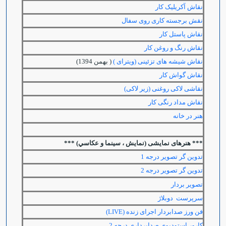
نقاش آکریلیک کار
نقش برجسته کاری روی سفال
نقاش پاستل کار
نقاش رنگ و روغن کار
نقاش شیشه های تزئینی (ویترای )
( بهمن 1394)
نقاش گواش کار
نقاشی لاکی روغنی (زیر لاکی)
نقاش مداد رنگی کار
هنر در خانه
*** هنرهای نمایشی (نمایش ، سینما و عکاسي) ***
تدوین گر تصویر درجه 1
تدوین گر تصویر درجه 2
تصویر بردار
سرپرست دوبلاژ
فن ورز صدابردار اجرای زنده (LIVE)
کارور استودیوی صدابرداری درجه 2