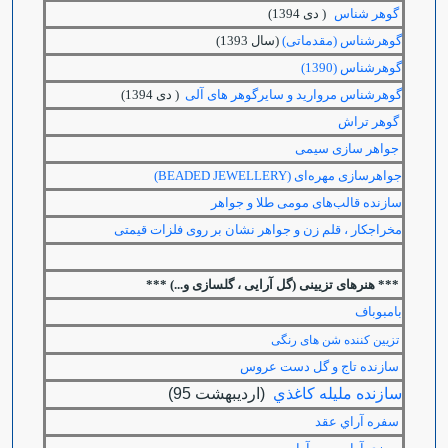
گوهر شناس
( دی 1394)
گوهرشناس (مقدماتی)
(سال 1393)
گوهرشناس (1390)
گوهرشناس مروارید و سایرگوهر های آلی
( دی 1394)
گوهر تراش
جواهر سازی سیمی
جواهرسازی مهره‌ای
(BEADED JEWELLERY)
سازنده قالب‌های مومی طلا و جواهر
مخراجکار ، قلم زن و جواهر نشان بر روی فلزات قیمتی
*** هنرهای تزیینی (گل آرایی ، گلسازی و...) ***
بامبوباف
تزیین کننده شن های رنگی
سازنده تاج و گل دست عروس
سازنده مليله كاغذي
(ارديبهشت 95)
سفره آراي عقد