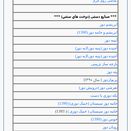
نقاشی روی چرم
***
صنایع دستی (دوخت هاي سنتي) ***
ابریشم دوز
ابریشم و خامه دوز (1390)
آیینه دوز
آجیده دوز (پنبه دوز،لایه دوز)
آجیده دوز (پنبه دوز،لایه دوز)
پارچه ساز تزیینی
پته دوز
( سال 1390)
پریواردوز
تفرشی دوز (درویش دوز)
تکه دوزي با دست
خامه دوز سیستان (خمک دوزی) (1390)
خامه دوز سیستان ( خمک دوزی )
( 1393)
خوس دوز (1390)
روبان دوز