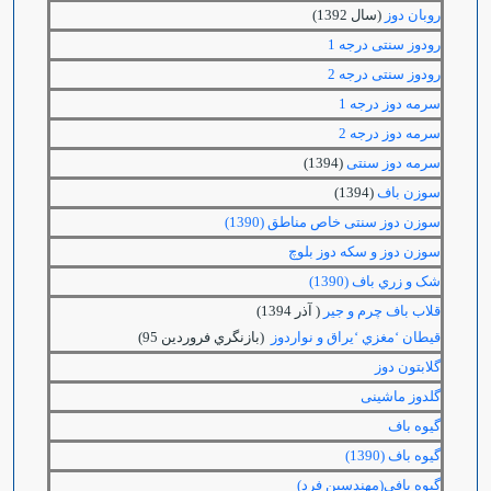
روبان دوز
(سال 1392)
رودوز سنتی درجه 1
رودوز سنتی درجه 2
سرمه دوز درجه 1
سرمه دوز درجه 2
سرمه دوز سنتی
(1394)
سوزن باف
(1394)
سوزن دوز سنتی خاص مناطق (1390)
سوزن دوز و سکه دوز بلوچ
شک و زري باف (1390)
قلاب باف چرم و جیر
( آذر 1394)
قيطان ‘مغزي ‘يراق و نواردوز
(بازنگري فروردين 95)
گلابتون دوز
گلدوز ماشینی
گیوه باف
گيوه باف (1390)
گیوه بافی(مهندسین فرد)