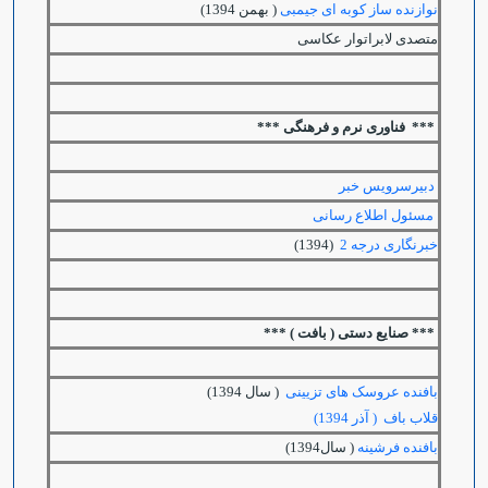
نوازنده ساز کوبه ای جیمبی
( بهمن 1394)
متصدی لابراتوار عکاسی
*** فناوری نرم و فرهنگی ***
دبیرسرویس خبر
مسئول اطلاع رسانی
خبرنگاری درجه 2
(1394)
*** صنایع دستی ( بافت ) ***
بافنده عروسک های تزیینی
( سال 1394)
قلاب باف ( آذر 1394)
بافنده فرشینه
( سال1394)