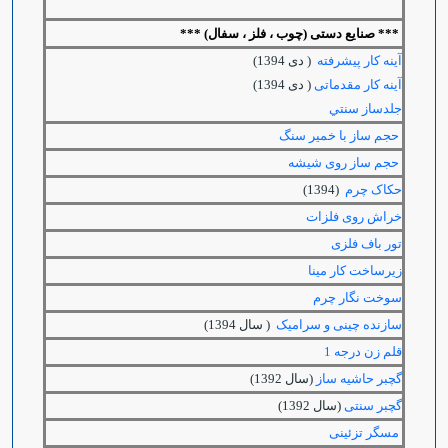
***
صنایع دستی (چوب ، فلز ، سفال) ***
آینه کار پیشرفته
( دی 1394)
آینه کار مقدماتی
( دی 1394)
جلدساز سنتي
حجم ساز با خمیر سنگ
حجم ساز روی شیشه
حکاک چرم
(1394)
خراش روی فلزات
تور باف فلزی
زیرساخت کار مینا
سوخت نگار چرم
سازنده چینی و سرامیک
( سال 1394)
قلم زن درجه 1
گچبر حاشیه ساز
(سال 1392)
گچبر سنتی
(سال 1392)
مسگر تزئینی