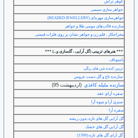
گوهر تراش
جواهر سازی سیمی
جواهرسازی مهره‌ای
(BEADED JEWELLERY)
سازنده قالب‌های مومی طلا و جواهر
مخراجکار ، قلم زن و جواهر نشان بر روی فلزات قیمتی
*** هنرهای تزیینی (گل آرایی ، گلسازی و...) ***
بامبوباف
تزیین کننده شن های رنگی
سازنده تاج و گل دست عروس
سازنده مليله كاغذي
(ارديبهشت 95)
سفره آراي عقد
سبزي آرا و ميوه آرا
سفره آرا
گل آرایی گل های تازه بدون ریشه
گل آرايي گل هاي خشك
گل آرای گل های تازه (1390)