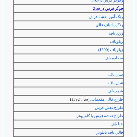
رفوگر فرش درجه 1
فوگر فرش درجه 2
رنگ آميز نقشه فرش
رنگرز الياف قالي
زري باف
زیلوباف
زيلوباف (1390)
سجاده باف
شال باف
شال باف
شمد باف
طراح قالی مقدماتی
(سال 1392)
طراح نقش فرش
طراح نقشه فرش با كامپيوتر
عبا باف
قالي باف تابلويي