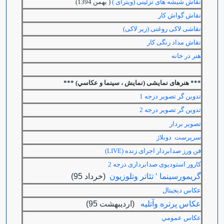
نقاش شیشه های تزئینی (ویترای )
( بهمن 1394)
نقاش گواش کار
نقاشی لاکی روغنی (زیر لاکی)
نقاش مداد رنگی کار
هنر در خانه
*** هنرهای نمایشی (نمایش ، سینما و عکاسي) ***
تدوین گر تصویر درجه 1
تدوین گر تصویر درجه 2
تصویر بردار
سرپرست دوبلاژ
فن ورز صدابردار اجرای زنده (LIVE)
کارور استودیوی صدابرداری درجه 2
گريمورسينما ‘ تئاتر وتلوزيون
(خرداد 95)
عکاس دیجیتال
عكاس پرتره وآتليه
(ارديبهشت 95)
عكاس عمومي