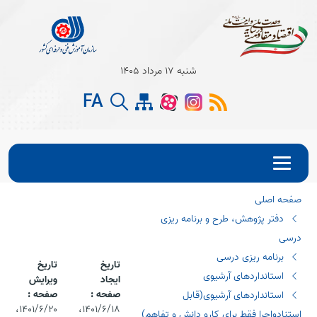
Open s
شنبه 17 مرداد 1405
Open s
FA
Open s
صفحه اصلی
دفتر پژوهش، طرح و برنامه ریزی
درسی
برنامه ریزی درسی
تاریخ
تاریخ
استانداردهای آرشیوی
ایجاد
ویرایش
صفحه :
صفحه :
استانداردهای آرشیوی(قابل
۱۴۰۱/۶/۱۸،‏
۱۴۰۱/۶/۲۰،‏
استنادواجرا فقط برای کارو دانش و تفاهم)