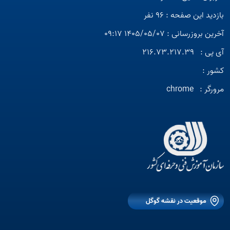
بازدید این صفحه : 96 نفر
آخرین بروزرسانی : 1405/05/07 09:17
آی پی :
216.73.217.39
کشور :
مرورگر :
chrome
موقعیت در نقشه گوگل