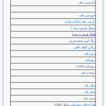
چادرشب باف
خورجین باف
دارایی باف (ایکات باف)
رفوگر فرش درجه 1
فوگر فرش درجه 2
رنگ آميز نقشه فرش
رنگرز الياف قالي
زري باف
زیلوباف
زيلوباف (1390)
سجاده باف
شال باف
شال باف
شمد باف
طراح قالی مقدماتی
(سال 1392)