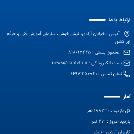
ارتباط با ما
آدرس : خیابان آزادی، نبش خوش، سازمان آموزش فنی و حرفه
ای کشور
صندوق پستی : 818/13445
پست الکترونیکی :
news@irantvto.ir
تلفن تماس :
021-66941250
آمار
کل بازدید : 188230 نفر
بازدید امروز : 271 نفر
کاربران آنلاین : 1 نفر