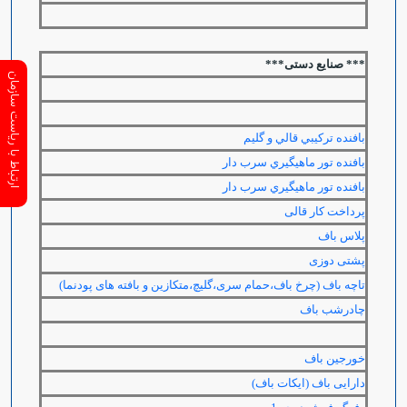
*** صنایع دستی***
ارتباط با ریاست سازمان
بافنده تركيبي قالي و گليم
بافنده تور ماهيگيري سرب دار
بافنده تور ماهيگيري سرب دار
پرداخت کار قالی
پلاس باف
پشتی دوزی
تاچه باف (چرخ باف،حمام سری،گلیچ،متکازین و بافته های پودنما)
چادرشب باف
خورجین باف
دارایی باف (ایکات باف)