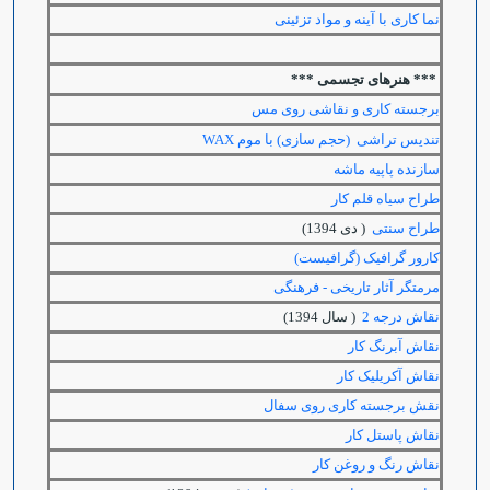
نما کاری با آینه و مواد تزئینی
*** هنرهای تجسمی ***
برجسته کاری و نقاشی روی مس
تندیس تراشی (حجم سازی) با موم
WAX
سازنده پاپيه ماشه
طراح سیاه قلم کار
طراح سنتی
( دی 1394)
کارور گرافیک (گرافیست)
مرمتگر آثار تاریخی - فرهنگی
نقاش درجه 2
( سال 1394)
نقاش آبرنگ کار
نقاش آکریلیک کار
نقش برجسته کاری روی سفال
نقاش پاستل کار
نقاش رنگ و روغن کار