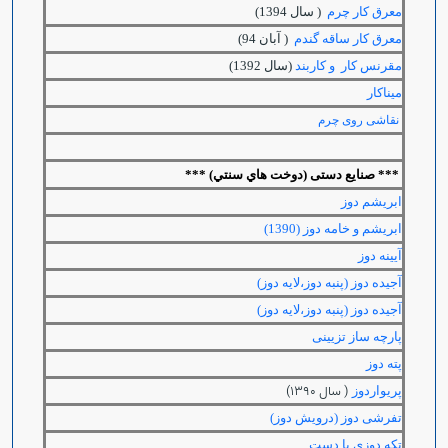
معرق کار چرم
( سال 1394)
معرق کار ساقه گندم
( آبان 94)
مقرنس کار و کاربند
(سال 1392)
میناکار
نقاشی روی چرم
***
صنایع دستی (دوخت هاي سنتي) ***
ابریشم دوز
ابریشم و خامه دوز (1390)
آیینه دوز
آجیده دوز (پنبه دوز،لایه دوز)
آجیده دوز (پنبه دوز،لایه دوز)
پارچه ساز تزیینی
پته دوز
( سال 1390)
پریواردوز
تفرشی دوز (درویش دوز)
تکه دوزي با دست