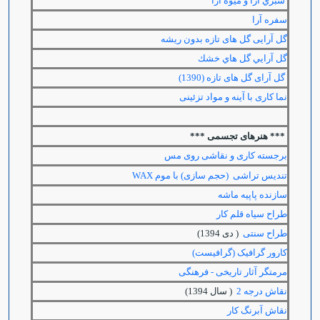
سبزي آرا و ميوه آرا
سفره آرا
گل آرایی گل های تازه بدون ریشه
گل آرايي گل هاي خشك
گل آرای گل های تازه (1390)
نما کاری با آینه و مواد تزئینی
*** هنرهای تجسمی ***
برجسته کاری و نقاشی روی مس
تندیس تراشی (حجم سازی) با موم
WAX
سازنده پاپيه ماشه
طراح سیاه قلم کار
طراح سنتی
( دی 1394)
کارور گرافیک (گرافیست)
مرمتگر آثار تاریخی - فرهنگی
نقاش درجه 2
( سال 1394)
نقاش آبرنگ کار