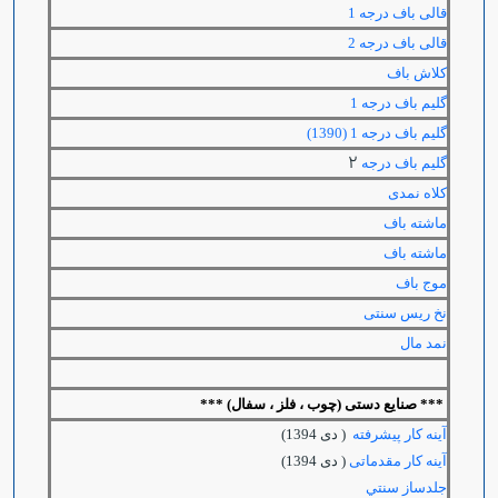
قالی باف درجه 1
قالی باف درجه 2
كلاش باف
گليم باف درجه 1
گليم باف درجه 1 (1390)
2
گلیم باف درجه
کلاه نمدی
ماشته باف
ماشته باف
موج باف
نخ ریس سنتی
نمد مال
***
صنایع دستی (چوب ، فلز ، سفال) ***
آینه کار پیشرفته
( دی 1394)
آینه کار مقدماتی
( دی 1394)
جلدساز سنتي