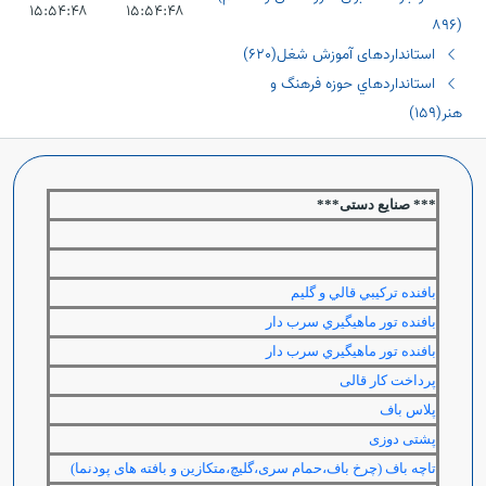
۱۵:۵۴:۴۸
۱۵:۵۴:۴۸
(٨٩٦
اﺳﺘﺎﻧﺪاردھﺎی آﻣﻮزش ﺷﻐﻞ(٦٢٠)
اﺳﺘﺎﻧﺪاردھﺎي ﺣﻮزه فرهنگ و
هنر(١٥٩)
*** صنایع دستی***
بافنده تركيبي قالي و گليم
بافنده تور ماهيگيري سرب دار
بافنده تور ماهيگيري سرب دار
پرداخت کار قالی
پلاس باف
پشتی دوزی
تاچه باف (چرخ باف،حمام سری،گلیچ،متکازین و بافته های پودنما)