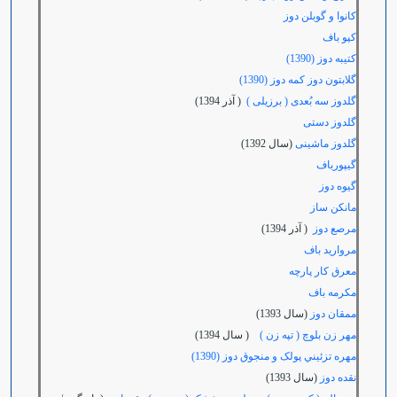
کانوا و گوبلن دوز
کپو باف
کتیبه دوز (1390)
گلابتون دوز کمه دوز (1390)
گلدوز سه بُعدی ( برزیلی )
( آذر 1394)
گلدوز دستی
گلدوز ماشینی
(سال 1392)
گیپورباف
گیوه دوز
مانکن ساز
مرصع دوز
( آذر 1394)
مروارید باف
معرق کار پارچه
مکرمه باف
ممقان دوز
(سال 1393)
مهر زن بلوچ ( تپه زن )
( سال 1394)
مهره تزئيني پولک و منجوق دوز (1390)
نقده دوز
(سال 1393)