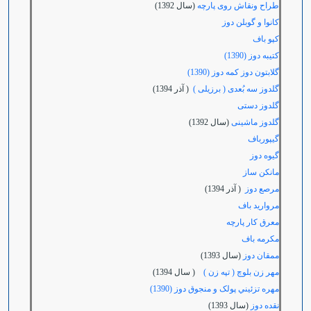
طراح ونقاش روی پارچه
(سال 1392)
کانوا و گوبلن دوز
کپو باف
کتیبه دوز (1390)
گلابتون دوز کمه دوز (1390)
گلدوز سه بُعدی ( برزیلی )
( آذر 1394)
گلدوز دستی
گلدوز ماشینی
(سال 1392)
گیپورباف
گیوه دوز
مانکن ساز
مرصع دوز
( آذر 1394)
مروارید باف
معرق کار پارچه
مکرمه باف
ممقان دوز
(سال 1393)
مهر زن بلوچ ( تپه زن )
( سال 1394)
مهره تزئيني پولک و منجوق دوز (1390)
نقده دوز
(سال 1393)