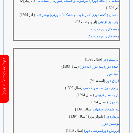
نمدمال ( کچه دوزی)
مرطوب و خشک (سوزنی ) مقدماتی
( بازنگری/
آذر 1394)
نمدمال ( کچه دوزی ) مرطوب و خشک ( سوزنی) پیشرفته
( آذر 1394)
نوار دوز تزئيني
(ارديبهشت 95)
هویه کار پارچه درجه 1
هویه کار پارچه درجه 2
ابریشم دوز
(سال 1393)
ارتباط با ریاست سازمان
آجیده دوز (پنبه دوز،لایه دوز)
(سال 1393)
آیینه دوز
قزاق دوز
(اسفند 94)
بردری دوز ساده و حجمی
(سال 1392)
پارچه ساز تزیینی
(سال 1394)
پته دوز
( سال 1394)
پته قلمکاراصفهان
(سال 1393)
پریواردوز
( پلیوار دوز) ( سال 1394)
پوستین دوز
درویش دوز(تفرشی دوز)
(سال 1393)