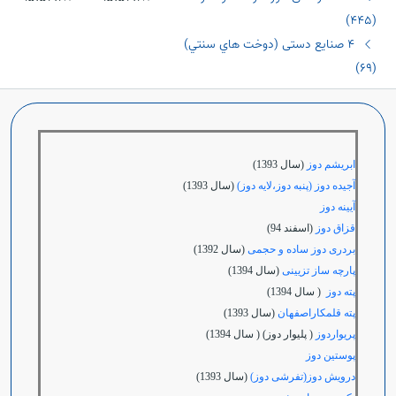
(٤٤٥)
٤ صنایع دستی (دوخت هاي سنتي)
(٦٩)
ابریشم دوز
(سال 1393)
آجیده دوز (پنبه دوز،لایه دوز)
(سال 1393)
آیینه دوز
قزاق دوز
(اسفند 94)
بردری دوز ساده و حجمی
(سال 1392)
پارچه ساز تزیینی
(سال 1394)
پته دوز
( سال 1394)
پته قلمکاراصفهان
(سال 1393)
پریواردوز
( پلیوار دوز) ( سال 1394)
پوستین دوز
درویش دوز(تفرشی دوز)
(سال 1393)