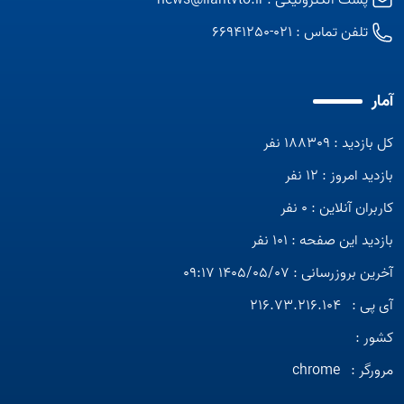
پست الکترونیکی :
news@irantvto.ir
تلفن تماس :
021-66941250
آمار
کل بازدید : 188309 نفر
بازدید امروز : 12 نفر
کاربران آنلاین : 0 نفر
بازدید این صفحه : 101 نفر
آخرین بروزرسانی : 1405/05/07 09:17
آی پی :
216.73.216.104
کشور :
مرورگر :
chrome