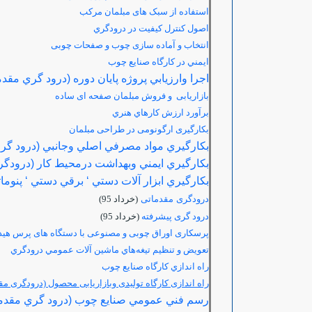
استفاده از سبک های مبلمان مرکب
اصول كنترل كيفيت در درودگري
انتخاب و آماده سازی چوب و صفحات چوبی
ايمني در كارگاه صنايع چوب
اجرا وارزيابي پروژه پايان دوره (درود گري مقد
بازاریابی و فروش مبلمان صفحه ای ساده
برآورد ارزش كارهاي هنري
بکارگیری ارگونومی در طراحی مبلمان
بكارگيري مواد مصرفي اصلي وجانبي (درود گري
بكارگيري ايمني وبهداشت درمحيط كار (درودگر
بكارگيري ابزار آلات دستي ‘ برقي دستي ‘ پنوم
درودگری مقدماتی
(خرداد 95)
درود گری پیشرفته
(خرداد 95)
پرسکاری اوراق چوبی و مصنوعی با دستگاه های پرس هید
تعويض و تنظيم تيغه‌هاي ماشين آلات عمومي درودگري
راه اندازي كارگاه صنايع چوب
راه اندازی کارگاه تولیدی وبازاریابی محصول (درودگری م
رسم فني عمومي صنايع چوب (درود گري مقدمات