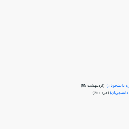
ه دانشجويان)
(ارديبهشت 95)
دانشجویان)
(خرداد 95)