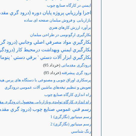
ايمني در كارگاه صنايع چوب
اجرا وارزيابي پروژه پايان دوره (درود گري مقد
بازاریابی و فروش مبلمان صفحه ای ساده
برآورد ارزش كارهاي هنري
بکارگیری ارگونومی در طراحی مبلمان
بكارگيري مواد مصرفي اصلي وجانبي (درود گري
بكارگيري ايمني وبهداشت درمحيط كار (درودگر
بكارگيري ابزار آلات دستي ‘ برقي دستي ‘ پنوم
درودگری مقدماتی
(خرداد 95)
درود گری پیشرفته
(خرداد 95)
پرسکاری اوراق چوبی و مصنوعی با دستگاه های پرس هید
تعويض و تنظيم تيغه‌هاي ماشين آلات عمومي درودگري
راه اندازي كارگاه صنايع چوب
راه اندازی کارگاه تولیدی وبازاریابی محصول (درودگری م
رسم فني عمومي صنايع چوب (درود گري مقدمات
رسم مينياتور (نگارگري) 1
رسم مينياتور (نگارگري) 2
رنگ شناسي