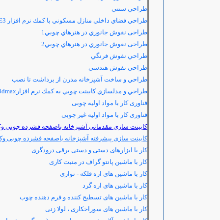
طراحي سنتي
طراحي فضاي داخلي منازل مسكوني با كمك نرم افزار 3
E
طراحی نقوش جانوري در هنرهاي چوبي1
طراحی نقوش جانوري در هنرهاي چوبي2
طراحي نقوش فرنگي
طراحي نقوش هندسي
طراحي و ساخت آشپزخانه مدرن از برداشت تا نصب
طراحي و مدلسازي كابينت چوبي به كمك نرم افزار3dmax
فناوری کار با مواد اولیه چوبی
فناوری کار با مواد اولیه غیر چوبی
کابینت سازی مقدماتی آشپزخانه باصفحه فشرده چوبی وک
کابینت سازی پیشرفته آشپزخانه باصفحه فشرده چوبی وک
کار با ابزارهای دستی و دستی برقی درودگری
کار با ماشين پانتو گراف در منبت کاری
کار با ماشین های اره فلکه - نواری
کار با ماشین های اره گرد
کار با ماشین های تسطیح کننده و فرم دهنده چوب
کار با ماشین های سوراخکاری ، لولا زنی