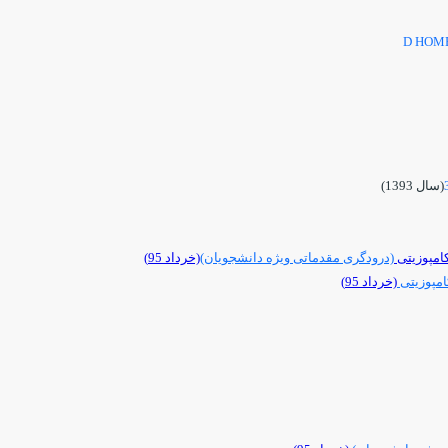
D HOM
(سال 1393)
امپوزیتی
(درودگری مقدماتی ویژه دانشجویان)
(خرداد 95)
امپوزیتی
(خرداد 95)