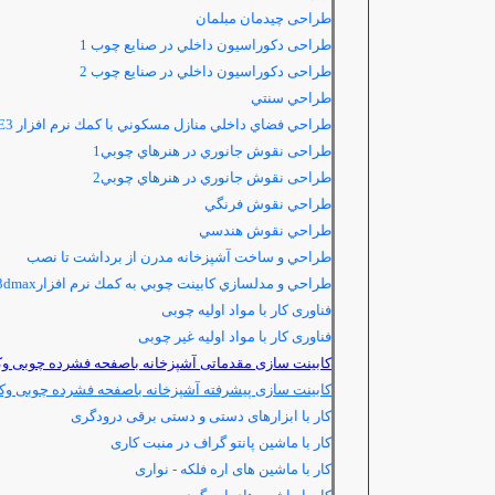
طراحی چیدمان مبلمان
طراحی دكوراسيون داخلي در صنايع چوب 1
طراحی دكوراسيون داخلي در صنايع چوب 2
طراحي سنتي
طراحي فضاي داخلي منازل مسكوني با كمك نرم افزار 3
E
طراحی نقوش جانوري در هنرهاي چوبي1
طراحی نقوش جانوري در هنرهاي چوبي2
طراحي نقوش فرنگي
طراحي نقوش هندسي
طراحي و ساخت آشپزخانه مدرن از برداشت تا نصب
طراحي و مدلسازي كابينت چوبي به كمك نرم افزار3dmax
فناوری کار با مواد اولیه چوبی
فناوری کار با مواد اولیه غیر چوبی
کابینت سازی مقدماتی آشپزخانه باصفحه فشرده چوبی وک
کابینت سازی پیشرفته آشپزخانه باصفحه فشرده چوبی وک
کار با ابزارهای دستی و دستی برقی درودگری
کار با ماشين پانتو گراف در منبت کاری
کار با ماشین های اره فلکه - نواری