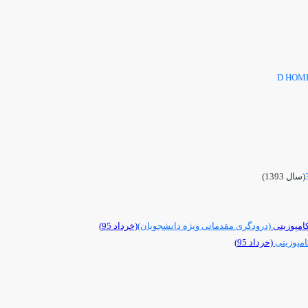
D HOM
(سال 1393)
امپوزیتی
(درودگری مقدماتی ویژه دانشجویان)
(خرداد 95)
امپوزیتی
(خرداد 95)