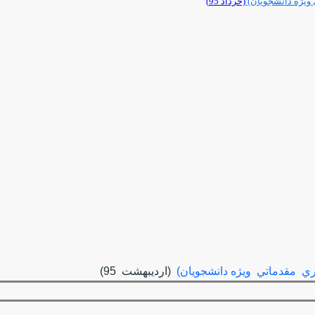
 ویژه دانشجویان)
(خرداد 95)
ي مقدماتي ويژه دانشجويان)
(ارديبهشت 95)