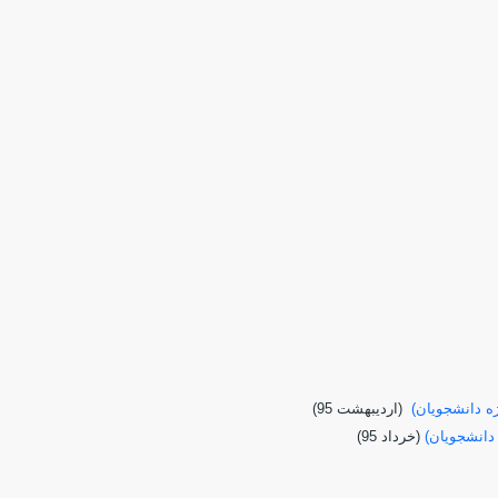
ه دانشجويان)
(ارديبهشت 95)
دانشجویان)
(خرداد 95)