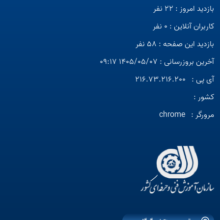
بازدید امروز : 22 نفر
کاربران آنلاین : 0 نفر
بازدید این صفحه : 58 نفر
آخرین بروزرسانی : 1405/05/07 09:17
آی پی :
216.73.216.200
کشور :
مرورگر :
chrome