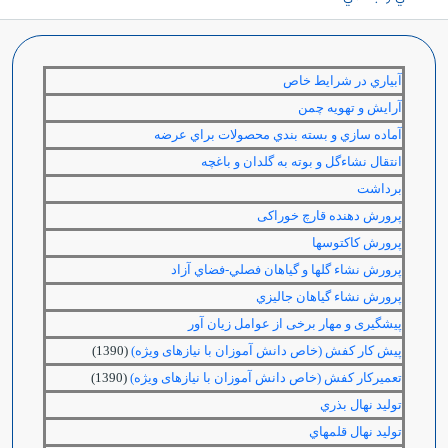
آبياري در شرايط خاص
آرايش و تهويه چمن
آماده سازي و بسته بندي محصولات براي عرضه
انتقال نشاءگل و بوته به گلدان و باغچه
برداشت
پرورش دهنده قارچ خوراکی
پرورش كاكتوس‏ها
پرورش نشاء گل‏ها و گياهان فصلي-فضاي آزاد
پرورش نشاء گياهان جاليزي
پیشگیری و مهار برخی از عوامل زیان آور
پیش کار کفش (خاص دانش آموزان با نیازهای ویژه)
(1390)
تعمیرکار کفش (خاص دانش آموزان با نیازهای ویژه)
(1390)
توليد نهال بذري
توليد نهال قلمه‏اي