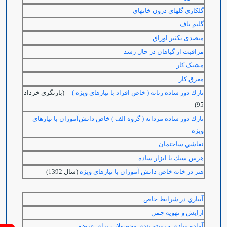
گلكاري گل‏هاي درون خانه‏اي
گلیم باف
متصدی تکثیر اوراق
مراقبت از گیاهان در حال رشد
مشبک کار
معرق کار
نازك دوز ساده زنانه ( خاص افراد با نيازهاي ويژه )
(بازنگري خرداد
95)
نازك دوز ساده مردانه ( گروه الف ) خاص دانش‌آموزان با نيازهاي
ويژه
نقاشي ساختمان
هرس سبك با ابزار ساده
هنر در خانه خاص دانش آموزان با نيازهاي ويژه
(سال 1392)
آبياري در شرايط خاص
آرايش و تهويه چمن
آماده سازي و بسته بندي محصولات براي عرضه