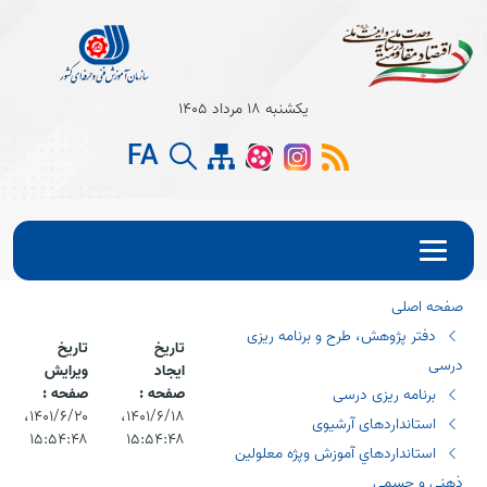
Open s
یکشنبه 18 مرداد 1405
Open s
FA
Open s
صفحه اصلی
دفتر پژوهش، طرح و برنامه ریزی
تاریخ
تاریخ
درسی
ایجاد
ویرایش
صفحه :
صفحه :
برنامه ریزی درسی
۱۴۰۱/۶/۱۸،‏
۱۴۰۱/۶/۲۰،‏
استانداردهای آرشیوی
۱۵:۵۴:۴۸
۱۵:۵۴:۴۸
استانداردهاي آموزش وپژه معلولين
ذهني و جسمي