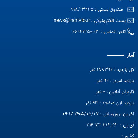
صندوق پستی : 818/13445
پست الکترونیکی :
news@irantvto.ir
تلفن تماس :
021-66941250
آمار
کل بازدید : 188396 نفر
بازدید امروز : 99 نفر
کاربران آنلاین : 0 نفر
بازدید این صفحه : 93 نفر
آخرین بروزرسانی : 1405/05/07 09:17
آی پی :
216.73.216.26
کشور :