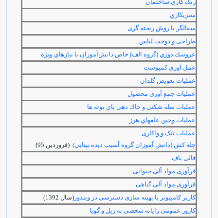
رنگ كاري ساختمان
سبزيكاري
سفالگر با روش ریخته گری
طراحی و دوخت لباس
عروسك دوزي (گروه الف) خاص دانش‌آموزان با نيازهاي ويژه
عمل آوری کمپوست
عمليات تعويض گلدان
عمليات جمع آوري محصول
عمليات سله شكني و خاك دهي پاي بوته ها
عمليات وجين علفهاي هرز
عملیات تنک و واکاری
چله كش (دانش آموزان گروه آسيب ديده بينايي)
(فروردين 95)
قالی باف
فرآوری مواد آلی حیوانی
فرآوری مواد آلی گیاهی
کاربر کامپیوتر با بهینه سازی دسترسی در ویندوز
(سال 1392)
کارور عمومی رایانه شخصی به ریل و گویا