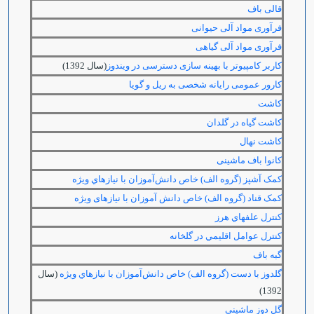
قالی باف
فرآوری مواد آلی حیوانی
فرآوری مواد آلی گیاهی
کاربر کامپیوتر با بهینه سازی دسترسی در ویندوز
(سال 1392)
کارور عمومی رایانه شخصی به ریل و گویا
کاشت
كاشت گياه در گلدان
كاشت نهال
کانوا باف ماشینی
کمک آشپز (گروه الف) خاص دانش‌آموزان با نيازهاي ويژه
کمک قناد (گروه الف) خاص دانش آموزان با نیازهای ویژه
كنترل علف‏هاي هرز
كنترل عوامل اقليمي در گلخانه
گبه باف
گلدوز با دست (گروه الف) خاص دانش‌آموزان با نيازهاي ويژه
(سال
1392)
گل دوز ماشینی