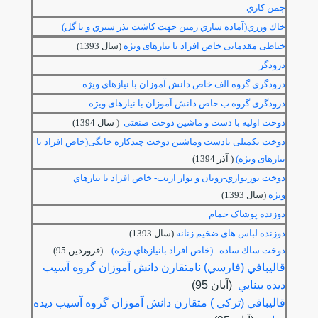
چمن كاري
خاك ورزي(آماده سازي زمين جهت كاشت بذر سبزي و يا گل)
خیاطی مقدماتی خاص افراد با نیازهای ویژه
(سال 1393)
درودگر
درودگری گروه الف خاص دانش آموزان با نیازهای ویژه
درودگری گروه ب خاص دانش آموزان با نیازهای ویژه
دوخت اولیه با دست و ماشین دوخت صنعتی
( سال 1394)
دوخت تکمیلی بادست وماشین دوخت چندکاره خانگی(خاص افراد با
نیازهای ویژه)
( آذر 1394)
دوخت تورنواري-روبان و نوار اريب- خاص افراد با نيازهاي
ويژه
(سال 1393)
دوزنده پوشاک حمام
دوزنده لباس هاي ضخيم زنانه
(سال 1393)
دوخت ساك ساده (خاص افراد بانيازهاي ويژه)
(فروردين 95)
قالیبافي (فارسي) نامتقارن دانش آموزان گروه آسیب
ديده بینايي
(آبان 95)
قالیبافي (ترکي ) متقارن دانش آموزان گروه آسیب ديده