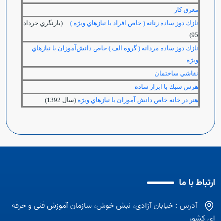
معرق کار
نازك دوز ساده زنانه ( خاص افراد با نيازهاي ويژه )
(بازنگري خرداد
95)
نازك دوز ساده مردانه ( گروه الف ) خاص دانش‌آموزان با نيازهاي
ويژه
نقاشي ساختمان
هرس سبك با ابزار ساده
هنر در خانه خاص دانش آموزان با نيازهاي ويژه
(سال 1392)
ارتباط با ما
آدرس : خیابان آزادی، نبش خوش، سازمان آموزش فنی و حرفه
ای کشور