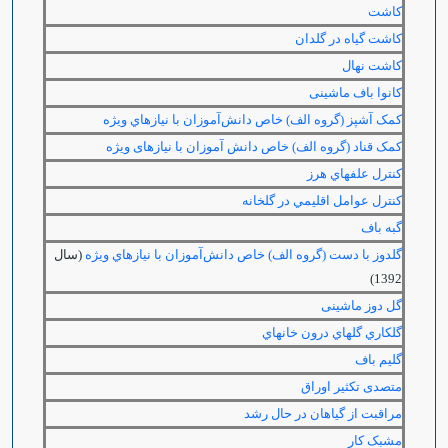
کاشت
كاشت گياه در گلدان
كاشت نهال
کانوا باف ماشینی
کمک آشپز (گروه الف) خاص دانش‌آموزان با نيازهاي ويژه
کمک قناد (گروه الف) خاص دانش آموزان با نیازهای ویژه
كنترل علف‏هاي هرز
كنترل عوامل اقليمي در گلخانه
گبه باف
گلدوز با دست (گروه الف) خاص دانش‌آموزان با نيازهاي ويژه
(سال
1392)
گل دوز ماشینی
گلكاري گل‏هاي درون خانه‏اي
گلیم باف
متصدی تکثیر اوراق
مراقبت از گیاهان در حال رشد
مشبک کار