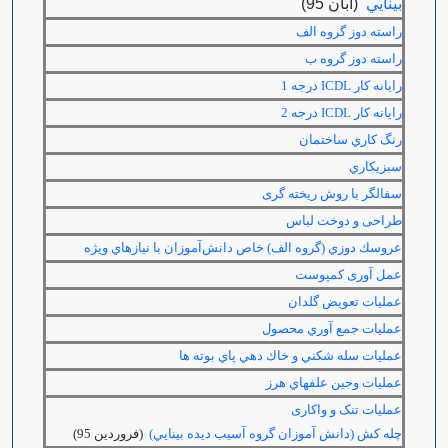
بینايي
(آبان 95)
راسته دوز گروه الف
راسته دوز گروه ب
رایانه کار
ICDL
درجه 1
رایانه کار
ICDL
درجه 2
رنگ كاري ساختمان
سبزيكاري
سفالگر با روش ریخته گری
طراحی و دوخت لباس
عروسك دوزي (گروه الف) خاص دانش‌آموزان با نيازهاي ويژه
عمل آوری کمپوست
عمليات تعويض گلدان
عمليات جمع آوري محصول
عمليات سله شكني و خاك دهي پاي بوته ها
عمليات وجين علفهاي هرز
عملیات تنک و واکاری
چله كش (دانش آموزان گروه آسيب ديده بينايي)
(فروردين 95)