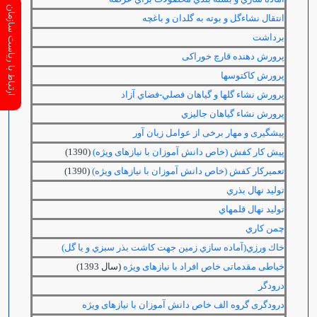
ارتباط با ریاست سازمان
انتقال نشاءگل و بوته به گلدان و باغچه
برداشت
پرورش دهنده قارچ خوراکی
پرورش كاكتوس‏ها
پرورش نشاء گل‏ها و گياهان فصلي-فضاي آزاد
پرورش نشاء گياهان جاليزي
پیشگیری و مهار برخی از عوامل زیان آور
پیش کار کفش (خاص دانش آموزان با نیازهای ویژه)
(1390)
تعمیرکار کفش (خاص دانش آموزان با نیازهای ویژه)
(1390)
توليد نهال بذري
توليد نهال قلمه‏اي
چمن كاري
خاك ورزي(آماده سازي زمين جهت كاشت بذر سبزي و يا گل)
خیاطی مقدماتی خاص افراد با نیازهای ویژه
(سال 1393)
درودگر
درودگری گروه الف خاص دانش آموزان با نیازهای ویژه