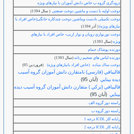
درودگری گروه ب خاص دانش آموزان با نیازهای ویژه
دوخت اولیه با دست و ماشین دوخت صنعتی
( سال 1394)
دوخت تکمیلی بادست وماشین دوخت چندکاره خانگی(خاص افراد با
نیازهای ویژه)
( آذر 1394)
دوخت تورنواري-روبان و نوار اريب- خاص افراد با نيازهاي
ويژه
(سال 1393)
دوزنده پوشاک حمام
دوزنده لباس هاي ضخيم زنانه
(سال 1393)
دوخت ساك ساده (خاص افراد بانيازهاي ويژه)
(فروردين 95)
قالیبافي (فارسي) نامتقارن دانش آموزان گروه آسیب
ديده بینايي
(آبان 95)
قالیبافي (ترکي ) متقارن دانش آموزان گروه آسیب ديده
بینايي
(آبان 95)
راسته دوز گروه الف
راسته دوز گروه ب
رایانه کار
ICDL
درجه 1
رایانه کار
ICDL
درجه 2