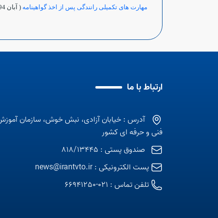
مهارت های تکمیلی رانندگی پس از اخذ گواهینامه
( آبان 1394)
ارتباط با ما
آدرس : خیابان آزادی، نبش خوش، سازمان آموزش
فنی و حرفه ای کشور
صندوق پستی : 818/13445
پست الکترونیکی :
news@irantvto.ir
تلفن تماس :
021-66941250