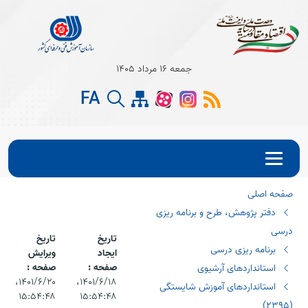
Open s
جمعه 16 مرداد 1405
Open s
FA
Open s
صفحه اصلی
دفتر پژوهش، طرح و برنامه ریزی
درسی
تاریخ
تاریخ
برنامه ریزی درسی
ایجاد
ویرایش
صفحه :
صفحه :
استانداردهای آرشیوی
۱۴۰۱/۶/۱۸،‏
۱۴۰۱/۶/۲۰،‏
استانداردهای آموزش شایستگی
۱۵:۵۴:۴۸
۱۵:۵۴:۴۸
(٢٣٩٥)