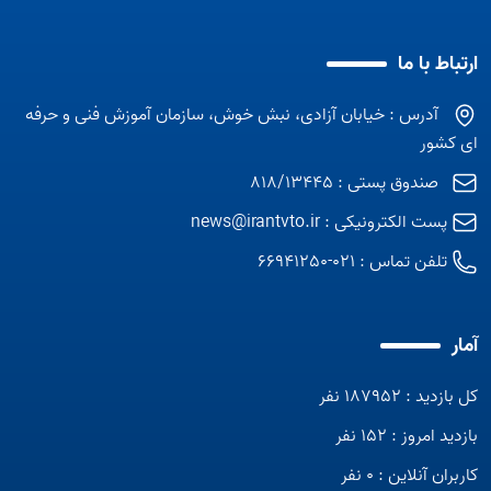
ارتباط با ما
آدرس : خیابان آزادی، نبش خوش، سازمان آموزش فنی و حرفه
ای کشور
صندوق پستی : 818/13445
پست الکترونیکی :
news@irantvto.ir
تلفن تماس :
021-66941250
آمار
کل بازدید : 187952 نفر
بازدید امروز : 152 نفر
کاربران آنلاین : 0 نفر