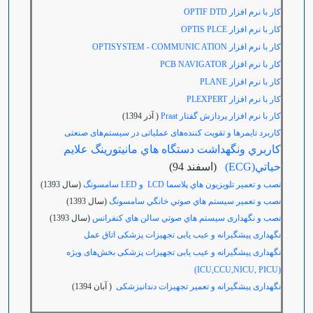
کار با نرم افزار
OPTIF DTD
کار با نرم افزار
OPTIS PLCE
کار با نرم افزار
OPTISYSTEM - COMMUNIC ATION
کار با نرم افزار
PCB NAVIGATOR
کار با نرم افزار
PLANE
کار با نرم افزار
PLEXPERT
کار با نرم افزار پردازش گفتار Praat
( آذر 1394)
کاربرد تایمرها و تقویت کننده‌های عملیاتی در سیستم‌های صنعتی
كاربري ونگهداشت دستگاه هاي مانيتورينگ علايم
حياتي(ECG)
(اسفند 94)
نصب و تعمير تلويزيون هاي پلاسما LCD و LED سامسونگ
(سال 1393)
نصب و تعمير سيستم هاي صوتي خانگي سامسونگ
(سال 1393)
نصب و نگهداری سيستم هاي صوتي سالن هاي کنفرانس
(سال 1393)
نگهداری پیشگیرانه و عیب یابی تجهیزات پزشکی اتاق عمل
نگهداری پیشگیرانه و عیب یابی تجهیزات پزشکی بخش‌های ویژه
(ICU,CCU,NICU, PICU)
نگهداری پیشگیرانه و تعمیر تجهیزات دندانپزشکی
( آبان 1394)