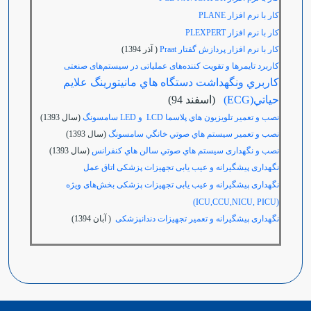
کار با نرم افزار
PLANE
کار با نرم افزار
PLEXPERT
کار با نرم افزار پردازش گفتار Praat
( آذر 1394)
کاربرد تایمرها و تقویت کننده‌های عملیاتی در سیستم‌های صنعتی
كاربري ونگهداشت دستگاه هاي مانيتورينگ علايم
حياتي(ECG)
(اسفند 94)
نصب و تعمير تلويزيون هاي پلاسما LCD و LED سامسونگ
(سال 1393)
نصب و تعمير سيستم هاي صوتي خانگي سامسونگ
(سال 1393)
نصب و نگهداری سيستم هاي صوتي سالن هاي کنفرانس
(سال 1393)
نگهداری پیشگیرانه و عیب یابی تجهیزات پزشکی اتاق عمل
نگهداری پیشگیرانه و عیب یابی تجهیزات پزشکی بخش‌های ویژه
(ICU,CCU,NICU, PICU)
نگهداری پیشگیرانه و تعمیر تجهیزات دندانپزشکی
( آبان 1394)