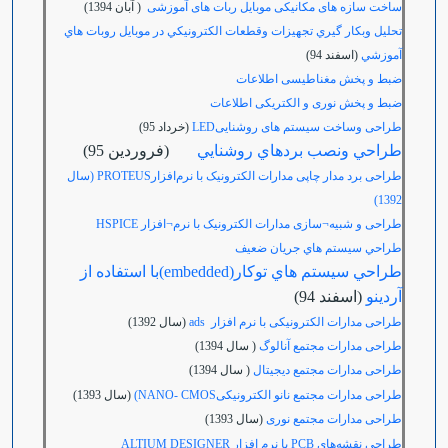
ساخت سازه های مکانیکی موبایل ربات های آموزشی
( آبان 1394)
تحليل وبكار گيري تجهيزات وقطعات الكترونيكي در موبايل روبات هاي
آموزشي
(اسفند 94)
ضبط و پخش مغناطیسی اطلاعات
ضبط و پخش نوری و الکتریکی اطلاعات
طراحی وساخت سیستم های روشناییLED
(خرداد 95)
طراحي ونصب بردهاي روشنايي
(فروردين 95)
طراحی برد مدار چاپی مدارات الکترونیک با نرم‌افزار
PROTEUS
(سال
1392)
طراحی و شبیه¬سازی مدارات الکترونیک با نرم¬افزار HSPICE
طراحي سيستم هاي جريان ضعيف
طراحي سيستم هاي توكار(embedded)با استفاده از
آردينو
(اسفند 94)
طراحی مدارات الکترونیکی با نرم افزار ads
(سال 1392)
طراحی مدارات مجتمع آنالوگ
( سال 1394)
طراحی مدارات مجتمع دیجیتال
( سال 1394)
طراحی مدارات مجتمع نانو الکترونیکی
NANO- CMOS)
(سال 1393)
طراحی مدارات مجتمع نوری
(سال 1393)
طراحی نقشه‌های
PCB
با نرم افزار
ALTIUM DESIGNER