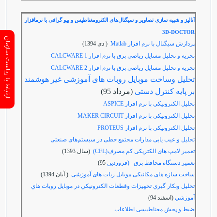
آنالیز و شبیه سازی تصاویر و سیگنال‌های الکترومغناطیس و بیو گرافی با نرمافزار
3D-DOCTOR
ارتباط با ریاست سازمان
پردازش سیگنال با نرم افزار Matlab
( دی 1394)
تجزیه و تحلیل مسایل ریاضی برق با نرم افزار
CALCWARE 1
تجزیه و تحلیل مسایل ریاضی برق با نرم افزار
CALCWARE 2
تحلیل وساخت موبایل روبات های آموزشی غیر هوشمند
بر پایه کنترل دستی
(مرداد 95)
تحليل الکترونيکي با نرم افزار
ASPICE
تحليل الکترونيکي با نرم افزار
CIRCUIT
MAKER
تحليل الکترونيکي با نرم افزار
PROTEUS
تحلیل و عیب یابی مدارات مجتمع خطی در سیستم‌های صنعتی
تعمیر لامپ های الکتریکی کم مصرف(CFL)
(سال 1393)
تعمير دستگاه محافظ برق (فروردين
95)
ساخت سازه های مکانیکی موبایل ربات های آموزشی
( آبان 1394)
تحليل وبكار گيري تجهيزات وقطعات الكترونيكي در موبايل روبات هاي
آموزشي
(اسفند 94)
ضبط و پخش مغناطیسی اطلاعات