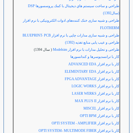
طراحي و ساخت سيستم هاي ديجيتال با كمك پروسسورها DSP
(سال1392)
طراحی و شبیه سازی خنک کننده‌های ادوات الکترونیکی با نرم افزار
FLOTHERM
طراحی و شبیه سازی مدارات چاپی با نرم افزار
BLUEPRINT- PCB
طراحی و عیب یابی منابع تغذیه (1392)
طراحی و تحلیل مدارات با نرم افزار Modelsim
( سال 1394)
کار با ترانسدیوسرها و کندانسورها
کار با نرم افزار
ADVANCED EDA
کار با نرم افزار
ELEMENTARY EDA
کار با نرم افزار
FPGA ADVANTAGE
كار با نرم افزار LOGIC WORKS
کار با نرم افزار
LASER WERKS
کار با نرم افزار
MAX PLUS II
کار با نرم افزار
MISCEL
کار با نرم افزار
OPTI BPM
کار با نرم افزار
OPTI SYSTEM - AMPLIFIER
کار با نرم افزار
OPTI SYSTEM- MULTIMODE FIBER