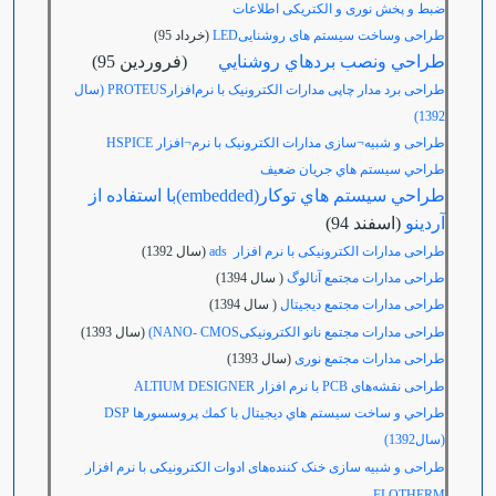
ضبط و پخش نوری و الکتریکی اطلاعات
طراحی وساخت سیستم های روشناییLED
(خرداد 95)
طراحي ونصب بردهاي روشنايي
(فروردين 95)
طراحی برد مدار چاپی مدارات الکترونیک با نرم‌افزار
PROTEUS
(سال
1392)
طراحی و شبیه¬سازی مدارات الکترونیک با نرم¬افزار HSPICE
طراحي سيستم هاي جريان ضعيف
طراحي سيستم هاي توكار(embedded)با استفاده از
آردينو
(اسفند 94)
طراحی مدارات الکترونیکی با نرم افزار ads
(سال 1392)
طراحی مدارات مجتمع آنالوگ
( سال 1394)
طراحی مدارات مجتمع دیجیتال
( سال 1394)
طراحی مدارات مجتمع نانو الکترونیکی
NANO- CMOS)
(سال 1393)
طراحی مدارات مجتمع نوری
(سال 1393)
طراحی نقشه‌های
PCB
با نرم افزار
ALTIUM DESIGNER
طراحي و ساخت سيستم هاي ديجيتال با كمك پروسسورها DSP
(سال1392)
طراحی و شبیه سازی خنک کننده‌های ادوات الکترونیکی با نرم افزار
FLOTHERM