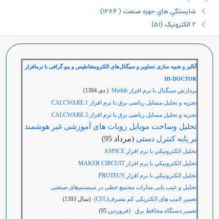
شايستگي هاي حوزه صنعت ( ١٢٨٤)
٢ الکترونیک (٥١)
آنالیز و شبیه سازی تصاویر و سیگنال‌های الکترومغناطیس و بیو گرافی با نرمافزار
3D-DOCTOR
پردازش سیگنال با نرم افزار Matlab
( دی 1394)
تجزیه و تحلیل مسایل ریاضی برق با نرم افزار
CALCWARE 1
تجزیه و تحلیل مسایل ریاضی برق با نرم افزار
CALCWARE 2
تحلیل وساخت موبایل روبات های آموزشی غیر هوشمند
بر پایه کنترل دستی
(مرداد 95)
تحليل الکترونيکي با نرم افزار
ASPICE
تحليل الکترونيکي با نرم افزار
CIRCUIT
MAKER
تحليل الکترونيکي با نرم افزار
PROTEUS
تحلیل و عیب یابی مدارات مجتمع خطی در سیستم‌های صنعتی
تعمیر لامپ های الکتریکی کم مصرف(CFL)
(سال 1393)
تعمير دستگاه محافظ برق (فروردين
95)