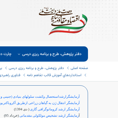
دفتر پژوهش، طرح و برنامه ریزی درسی
چارت دف
صفحه اصلی
دفتر پژوهش، طرح و برنامه ریزی درسی
بر
استانداردهاي آموزش قالب تفاهم نامه
فناوری راهبردی (٤
آزمایشگرارشداستحصال وکشت سلولهای بنیادی (جنینی و بالغ)
آزمایشگر انتقال ژن به گیاهان زراعی ازطریق آکروباکتریو
آزمایشگر ارشد کروماتوگرافی گازی
( دی 1394)
آ
زمایشگر ارشد تشخیص مولکولی مقدماتی
(خرداد 95)