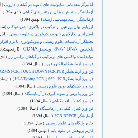
آنالیزگر مقدماتی متابولیت های ثانویه در گیاهان دارویی
( آذر
آزمایشگر سنجش میزان پروتئین های گیاهی
( دی 1394)
آزمایشگر ارشد مهندسی ژنتیک
( بهمن 1394)
ارزیابی بیان پروتئین نو ترکیب در باکتری اشریشیاکلی
(سال394
استراتژی بکارگیری نانو بیوتکنولوژی درعلوم زیستی
( آبان 4
تحلیلگر آزمایشات علوم زیستی و بیوتکنولوژی با نرم افزار Minitab
تلخيص RNA ‘ DNA وسنتز CDNA
(ارديبهشت 95
تولیدکننده واکسن های نوترکیب در گیاهان ترانس ژن
( دی 1394
فن ورز آزمایشگاه الکترو فورز
( سال 1394)
فن ورز آزمایشگر ASP,T ARMS PCR, TOUCH DOWN PCR.PCR
فن ورز آزمایشگرHLA Typing PCR ) SSP - PCR )
( دیماه 1394
فن ورز تکنیکهای نوین علوم زیستی
( سال 1394)
فن ورز پذیرش و نمونه گیری در آزمایشگاه
( سال 1394)
فن ورز کشت بافت گیاهی
( سال 1394)
فن ورز کنترل کیفی در آزمایشگاه
( سال 1394)
آزمایشگر PCR-RT.PCR
( سال 1394)
کاربر پایگاه های علوم زیستی
( سال 1394)
کاربر پژوهش در علوم پایه
( بهمن 1394)
کارور کشت بافت حبوبات
( آذر 1394)