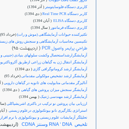
کاربری دستگاه فلوسایتومتر
( آذر 1394)
کاربر دستگاه Real Time PCR
( دی 1394)
کاربری دستگاه ELISA
( آبان 1394)
کاربری دستگاه فرمانتور
( سال 1394)
تکثیرکننده حیوانات آزمایشگاهی (موش و رات)
(خرداد 95)
تکنیسین محاسبات آزمایشگاهی و سنجش روش های زیست
طراحي پرايمر واصول PCR
( ارديبهشت 95)
آزمایشگرارشداستحصال وکشت سلولهای بنیادی (جنینی و بالغ)
آزمایشگر انتقال ژن به گیاهان زراعی ازطریق آکروباکتریو
آزمایشگر ارشد کروماتوگرافی گازی
( دی 1394)
آ
زمایشگر ارشد تشخیص مولکولی مقدماتی
(خرداد 95)
آنالیزگر مقدماتی متابولیت های ثانویه در گیاهان دارویی
( آذر
آزمایشگر سنجش میزان پروتئین های گیاهی
( دی 1394)
آزمایشگر ارشد مهندسی ژنتیک
( بهمن 1394)
ارزیابی بیان پروتئین نو ترکیب در باکتری اشریشیاکلی
(سال394
استراتژی بکارگیری نانو بیوتکنولوژی درعلوم زیستی
( آبان 4
تحلیلگر آزمایشات علوم زیستی و بیوتکنولوژی با نرم افزار Minitab
تلخيص RNA ‘ DNA وسنتز CDNA
(ارديبهشت 95