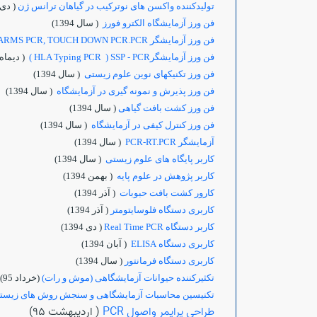
تولیدکننده واکسن های نوترکیب در گیاهان ترانس ژن
( دی 1394
فن ورز آزمایشگاه الکترو فورز
( سال 1394)
فن ورز آزمایشگر ASP,T ARMS PCR, TOUCH DOWN PCR.PCR
فن ورز آزمایشگرHLA Typing PCR ) SSP - PCR )
( دیماه 1394
فن ورز تکنیکهای نوین علوم زیستی
( سال 1394)
فن ورز پذیرش و نمونه گیری در آزمایشگاه
( سال 1394)
فن ورز کشت بافت گیاهی
( سال 1394)
فن ورز کنترل کیفی در آزمایشگاه
( سال 1394)
آزمایشگر PCR-RT.PCR
( سال 1394)
کاربر پایگاه های علوم زیستی
( سال 1394)
کاربر پژوهش در علوم پایه
( بهمن 1394)
کارور کشت بافت حبوبات
( آذر 1394)
کاربری دستگاه فلوسایتومتر
( آذر 1394)
کاربر دستگاه Real Time PCR
( دی 1394)
کاربری دستگاه ELISA
( آبان 1394)
کاربری دستگاه فرمانتور
( سال 1394)
تکثیرکننده حیوانات آزمایشگاهی (موش و رات)
(خرداد 95)
تکنیسین محاسبات آزمایشگاهی و سنجش روش های زیست
طراحي پرايمر واصول PCR
( ارديبهشت 95)