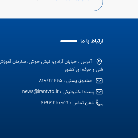
ارتباط با ما
آدرس : خیابان آزادی، نبش خوش، سازمان آموزش
فنی و حرفه ای کشور
صندوق پستی : 818/13445
پست الکترونیکی :
news@irantvto.ir
تلفن تماس :
021-66941250