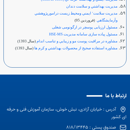
مديريت بهداشتي و سلامت دندان
مديريت سلامت‘ ايمني ومحيط زيست درامورپژوهشي
وآزمايشگاهي
(فروردين 95)
مسئول ارزیابی پوسچر در ارگونومی شغلی
مسئول پیاده سازی سامانه مدیریت HSE-MS
مشاوره در مراقبت پوست مو و زيبايي و تناسب اندام
(سال 1393)
مشاوره استفاده صحيح از محصولات بهداشتي و كرم ها
(سال 1393)
ارتباط با ما
آدرس : خیابان آزادی، نبش خوش، سازمان آموزش فنی و حرفه
ای کشور
صندوق پستی : 818/13445