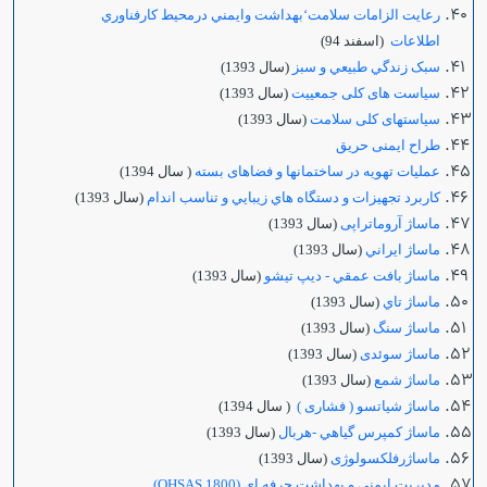
رعايت الزامات سلامت‘بهداشت وايمني درمحيط كارفناوري
اطلاعات
(اسفند 94)
سبک زندگي طبيعي و سبز
(سال 1393)
سیاست های کلی جمعييت
(سال 1393)
سیاستهای کلی سلامت
(سال 1393)
طراح ایمنی حریق
عملیات تهویه در ساختمانها و فضاهای بسته
( سال 1394)
كاربرد تجهيزات و دستگاه هاي زيبايي و تناسب اندام
(سال 1393)
ماساژ آروماتراپی
(سال 1393)
ماساژ ايراني
(سال 1393)
ماساژ بافت عمقي - ديپ تيشو
(سال 1393)
ماساژ تاي
(سال 1393)
ماساژ سنگ
(سال 1393)
ماساژ سوئدی
(سال 1393)
ماساژ شمع
(سال 1393)
ماساژ شیاتسو ( فشاری )
( سال 1394)
ماساژ كمپرس گياهي -هربال
(سال 1393)
ماساژرفلکسولوژی
(سال 1393)
مديريت ايمني و بهداشت حرفه اي (OHSAS 1800)