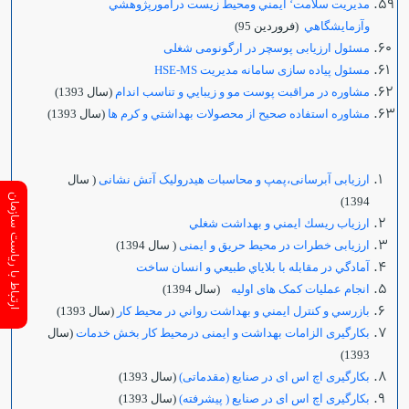
مديريت سلامت‘ ايمني ومحيط زيست درامورپژوهشي
وآزمايشگاهي
(فروردين 95)
مسئول ارزیابی پوسچر در ارگونومی شغلی
مسئول پیاده سازی سامانه مدیریت HSE-MS
مشاوره در مراقبت پوست مو و زيبايي و تناسب اندام
(سال 1393)
مشاوره استفاده صحيح از محصولات بهداشتي و كرم ها
(سال 1393)
ارزیابی آبرسانی،پمپ و محاسبات هیدرولیک آتش نشانی
( سال
ارتباط با ریاست سازمان
1394)
ارزياب ريسك ايمني و بهداشت شغلي
ارزیابی خطرات در محیط حریق و ایمنی
( سال 1394)
آمادگي در مقابله با بلاياي طبيعي و انسان ساخت
انجام عملیات کمک های اولیه
(سال 1394)
بازرسي و كنترل ايمني و بهداشت رواني در محيط كار
(سال 1393)
بکارگیری الزامات بهداشت و ایمنی درمحیط کار بخش خدمات
(سال
1393)
بکارگیری اچ اس ای در صنایع (مقدماتی
)
(سال 1393)
بکارگیری اچ اس ای در صنایع ( پیشرفته)
(سال 1393)