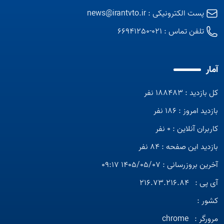
پست الکترونیکی :
news@irantvto.ir
تلفن تماس :
021-66941250
آمار
کل بازدید : 188483 نفر
بازدید امروز : 186 نفر
کاربران آنلاین : 0 نفر
بازدید این صفحه : 84 نفر
آخرین بروزرسانی : 1405/05/07 09:17
آی پی :
216.73.216.84
کشور :
مرورگر :
chrome