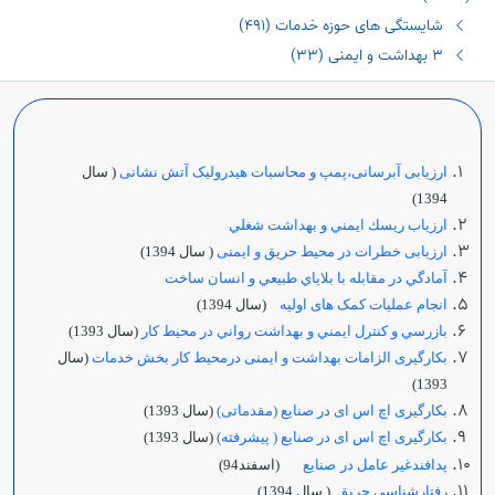
شایستگی های حوزه خدمات (٤٩١)
٣ بهداشت و ایمنی (٣٣)
ارزیابی آبرسانی،پمپ و محاسبات هیدرولیک آتش نشانی
( سال
1394)
ارزياب ريسك ايمني و بهداشت شغلي
ارزیابی خطرات در محیط حریق و ایمنی
( سال 1394)
آمادگي در مقابله با بلاياي طبيعي و انسان ساخت
انجام عملیات کمک های اولیه
(سال 1394)
بازرسي و كنترل ايمني و بهداشت رواني در محيط كار
(سال 1393)
بکارگیری الزامات بهداشت و ایمنی درمحیط کار بخش خدمات
(سال
1393)
بکارگیری اچ اس ای در صنایع (مقدماتی
)
(سال 1393)
بکارگیری اچ اس ای در صنایع ( پیشرفته)
(سال 1393)
پدافندغير عامل در
صنايع
(اسفند94)
رفتارشناسی حریق
( سال 1394)