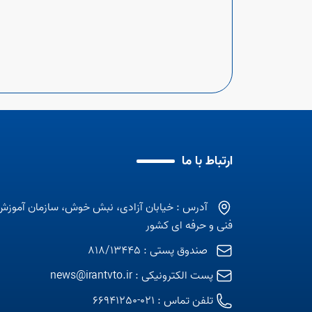
ارتباط با ما
آدرس : خیابان آزادی، نبش خوش، سازمان آموزش
فنی و حرفه ای کشور
صندوق پستی : 818/13445
پست الکترونیکی :
news@irantvto.ir
تلفن تماس :
021-66941250