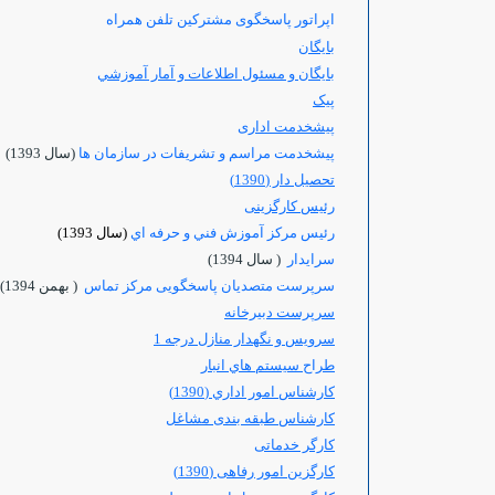
اپراتور پاسخگوی مشترکین تلفن همراه
بایگان
بايگان و مسئول اطلاعات و آمار آموزشي
پیک
پیشخدمت اداری
پيشخدمت مراسم و تشريفات در سازمان ها
(سال 1393)
تحصیل دار (1390)
رئیس کارگزینی
رئيس مركز آموزش فني و حرفه اي
(سال 1393)
سرایدار
( سال 1394)
سرپرست متصدیان پاسخگویی مرکز تماس
( بهمن 1394)
سرپرست دبيرخانه
سرويس و نگهدار منازل درجه 1
طراح سيستم هاي انبار
کارشناس امور اداري (1390)
کارشناس طبقه بندی مشاغل
کارگر خدماتی
کارگزین امور رفاهی (1390)