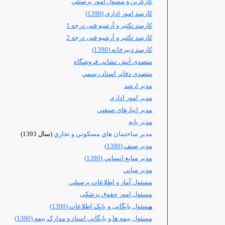
کارگزین و مسول امور پرسنلي
کارمند امور اداري (1390)
کارمند تکثیر و آرشیو فنی درجه 1
کارمند تکثیر و آرشیو فنی درجه 2
کارمند دبیرخانه (1390)
متصدی آتش نشانی فروشگاه
متصدي دفاتر اسناد رسمي
مدير ارشد
مدير امور اداري
مدير انبارهاي صنعتي
مدیر پایه
مدير ساختمان هاي مسكوني و تجاري
(سال 1393)
مدير صنف (1390)
مدير منابع انساني (1390)
مدير مياني
مسئول آمار و اطلاعات پرسنلي
مسئول امور حقوق پزشکی
م
سئول بایگانی و بانک اطلاعات (1390)
مسئول بيمه ها و بايگاني اسناد و مدارک بيمه (1390)