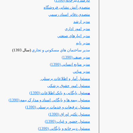
کارمند دبیرخانه (1390)
متصدی آتش نشانی فروشگاه
متصدي دفاتر اسناد رسمي
مدير ارشد
مدير امور اداري
مدير انبارهاي صنعتي
مدیر پایه
مدير ساختمان هاي مسكوني و تجاري
(سال 1393)
مدير صنف (1390)
مدير منابع انساني (1390)
مدير مياني
مسئول آمار و اطلاعات پرسنلي
مسئول امور حقوق پزشکی
م
سئول بایگانی و بانک اطلاعات (1390)
مسئول بيمه ها و بايگاني اسناد و مدارک بيمه (1390)
مسئول ترفيعات و خدمات پرسنلي (1390)
مسئول تکثیر اوراق (1390)
مسئول حضور و غياب (1390)
مسئول دبيرخانه و بايگاني (1390)