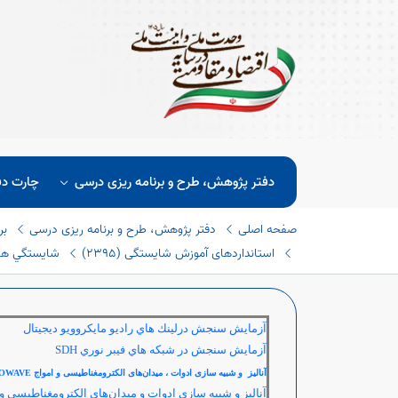
دفتر پژوهش، طرح و برنامه ریزی درسی
چارت دف
صفحه اصلی
دفتر پژوهش، طرح و برنامه ریزی درسی
بر
استانداردهای آموزش شایستگی (٢٣٩٥)
شايستگي هاي 
آزمايش سنجش درلينك هاي راديو مايكروويو ديجيتال
آزمايش سنجش در شبكه هاي فيبر نوري SDH
آنالیز و شبیه سازی ادوات ، میدان‌های الکترومغناطیسی و امواج
MICROWAVE
آنالیز و شبیه سازی ادوات و میدان‌های الکترومغناطیسی و 