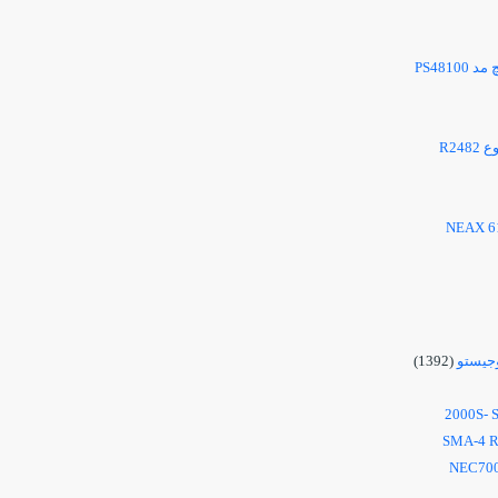
چ مد
PS48100
وع
R2482
NEAX 6
وجيستو
(1392)