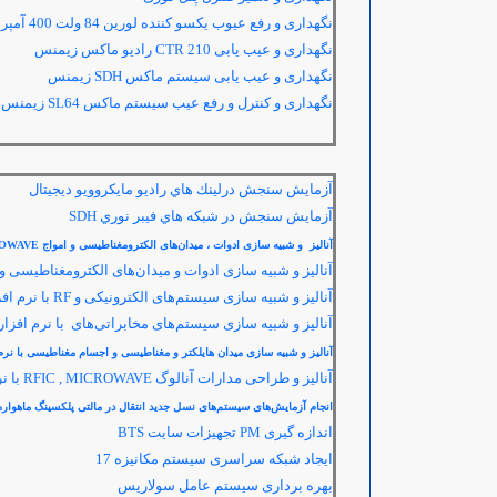
نگهداری و رفع عیوب یکسو کننده لورین 84 ولت 400 آمپر
نگهداری و عیب یابی
CTR 210
رادیو ماکس زیمنس
نگهداری و عیب یابی سیستم ماکس
SDH
زیمنس
نگهداری و کنترل و رفع عیب سیستم ماکس
SL64
زیمنس
آزمايش سنجش درلينك هاي راديو مايكروويو ديجيتال
آزمايش سنجش در شبكه هاي فيبر نوري SDH
آنالیز و شبیه سازی ادوات ، میدان‌های الکترومغناطیسی و امواج
MICROWAVE
آنالیز و شبیه سازی ادوات و میدان‌های الکترومغناطیسی و 
آنالیز و شبیه سازی سیستم‌های الکترونیکی و
RF
با نرم اف
آنالیز و شبیه سازی سیستم‌های مخابراتی‌های با نرم افزار
آنالیز و شبیه سازی میدان هایلکتر و مغناطیسی و اجسام مغناطیسی با نرم
آنالیز و طراحی مدارات آنالوگ
RFIC , MICROWAVE
با ن
انجام آزمایش‌های سیستم‌های نسل جدید انتقال در مالتی پلکسینگ ماهواره
اندازه گیری
PM
تجهیزات سایت
BTS
ایجاد شبکه سراسری سیستم مکانیزه 17
بهره برداری سیستم عامل سولاریس