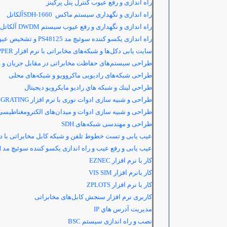
راه اندازی و رفع عیوب کنترل پنل پرکینز
راه اندازی و نگهداری سیستم ماکس
SDH-1660
آلکاتل
راه اندازی و نگهداری و رفع عیوب سیستم
DWDM
آلکاتل
راه اندازی یکسو کننده سوئیچ مد
PS48125
و تشخیص عیوب
سایت یابی دکل‌ها و شبکه‌های مخابراتی با نرم افزار
PPER
طراحی سیستم‌های حفاظت مخابراتی در مقابل جریان و ولت
طراحی شبکه‌های رادیویی ماکروویو و شبکه‌های محلی
طراحي لينك و شبكه هاي راديو مايكرويو ديجيتال
طراحی و شبیه سازی ادوات نوری با نرم افزار
 GRATING
طراحی و شبیه سازی ادوات و میدان‌های الکترومغناطیسی 
طراحی و مهندسی شبکه‌های
SDH
عیب یابی و تست خطوط تلفن و شبکه کابل مخابراتی با دس
عیب یابی و رفع عیب و راه اندازی یکسو کننده سوئیچ مد
H
کار با نرم افزار
EZNEC
کار بانرم افزار
VIS SIM
کار با نرم افزار
ZPLOTS
کاربری نرم افزار سنجش کابل‌های مخابراتی
مديريت آدرس هاي IP
نصب و راه اندازی سیستم
BSC