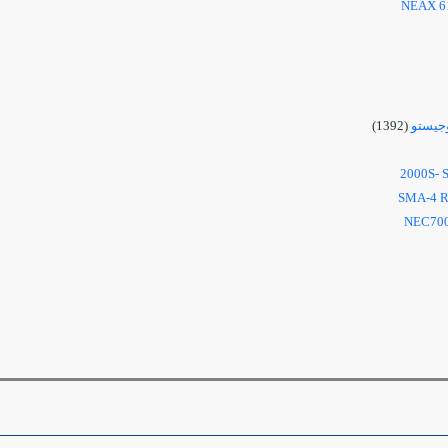
NEAX 6
وجيستو
(1392)