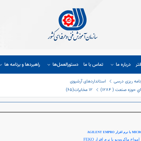
تر
درباره ما
تماس با ما
دستورالعمل‌ها
راهبردها و برنامه ها
نامه ریزی درسی
استانداردهای آرشیوی
حوزه صنعت ( ١٢٨٤)
١٢ مخابرات(٦٥)
با نرم افزار
AGILENT EMPRO
امواج ماکروویو با نرم افزار
FEKO