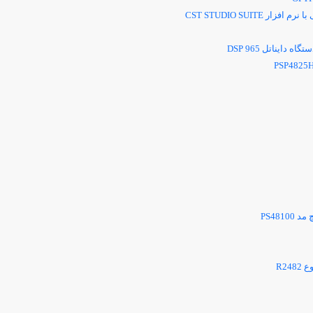
با نرم افزار
CST STUDIO SUITE
تگاه دایناتل
DSP 965
PSP4825
چ مد
PS48100
وع
R2482