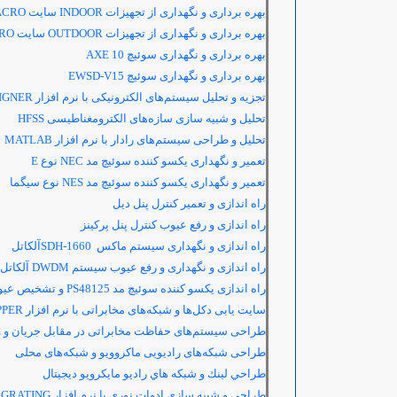
بهره برداری و نگهداری از تجهیزات
INDOOR
سایت
ACRO
بهره برداری و نگهداری از تجهیزات
OUTDOOR
سایت
RO
بهره برداری و نگهداری سوئیچ
AXE 10
بهره برداری و نگهداری سوئیچ
EWSD-V15
تجزیه و تحلیل سیستم‌های الکترونیکی با نرم افزار
IGNER
تحلیل و شبیه سازی سازه‌های الکترومغناطیسی
HFSS
تحلیل و طراحی سیستم‌های رادار با نرم افزار
MATLAB
تعمیر و نگهداری یکسو کننده سوئیچ مد
NEC
نوع
E
تعمیر و نگهداری یکسو کننده سوئیچ مد
NES
نوع سیگما
راه اندازی و تعمیر کنترل پنل دیل
راه اندازی و رفع عیوب کنترل پنل پرکینز
راه اندازی و نگهداری سیستم ماکس
SDH-1660
آلکاتل
راه اندازی و نگهداری و رفع عیوب سیستم
DWDM
آلکاتل
راه اندازی یکسو کننده سوئیچ مد
PS48125
و تشخیص عیوب
سایت یابی دکل‌ها و شبکه‌های مخابراتی با نرم افزار
PPER
طراحی سیستم‌های حفاظت مخابراتی در مقابل جریان و ولت
طراحی شبکه‌های رادیویی ماکروویو و شبکه‌های محلی
طراحي لينك و شبكه هاي راديو مايكرويو ديجيتال
طراحی و شبیه سازی ادوات نوری با نرم افزار
 GRATING