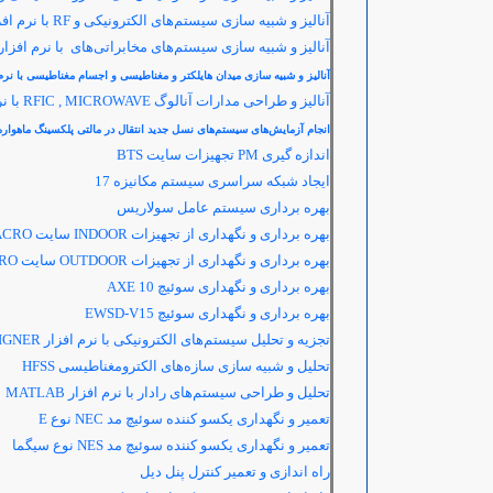
آنالیز و شبیه سازی سیستم‌های الکترونیکی و
RF
با نرم اف
آنالیز و شبیه سازی سیستم‌های مخابراتی‌های با نرم افزار
آنالیز و شبیه سازی میدان هایلکتر و مغناطیسی و اجسام مغناطیسی با نرم
آنالیز و طراحی مدارات آنالوگ
RFIC , MICROWAVE
با ن
انجام آزمایش‌های سیستم‌های نسل جدید انتقال در مالتی پلکسینگ ماهواره
اندازه گیری
PM
تجهیزات سایت
BTS
ایجاد شبکه سراسری سیستم مکانیزه 17
بهره برداری سیستم عامل سولاریس
بهره برداری و نگهداری از تجهیزات
INDOOR
سایت
ACRO
بهره برداری و نگهداری از تجهیزات
OUTDOOR
سایت
RO
بهره برداری و نگهداری سوئیچ
AXE 10
بهره برداری و نگهداری سوئیچ
EWSD-V15
تجزیه و تحلیل سیستم‌های الکترونیکی با نرم افزار
IGNER
تحلیل و شبیه سازی سازه‌های الکترومغناطیسی
HFSS
تحلیل و طراحی سیستم‌های رادار با نرم افزار
MATLAB
تعمیر و نگهداری یکسو کننده سوئیچ مد
NEC
نوع
E
تعمیر و نگهداری یکسو کننده سوئیچ مد
NES
نوع سیگما
راه اندازی و تعمیر کنترل پنل دیل