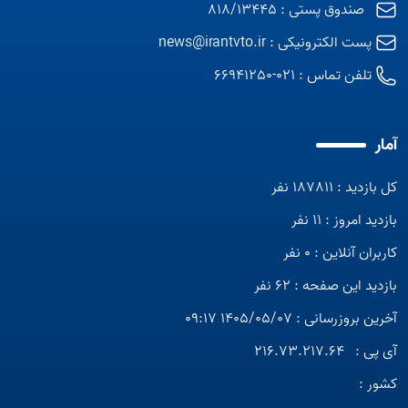
صندوق پستی : 818/13445
پست الکترونیکی :
news@irantvto.ir
تلفن تماس :
021-66941250
آمار
کل بازدید : 187811 نفر
بازدید امروز : 11 نفر
کاربران آنلاین : 0 نفر
بازدید این صفحه : 62 نفر
آخرین بروزرسانی : 1405/05/07 09:17
آی پی :
216.73.217.64
کشور :