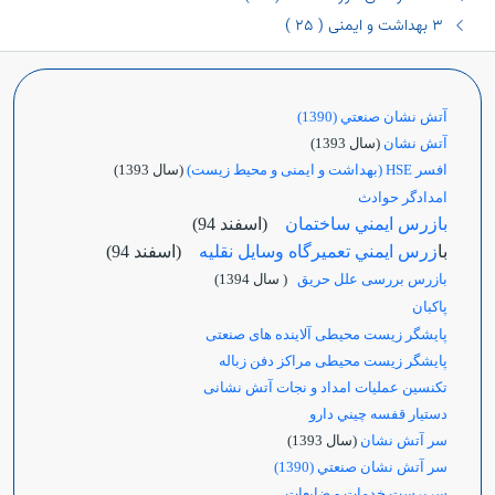
٣ بهداشت و ایمنی ( ٢٥ )
آتش نشان صنعتي (1390)
آتش نشان
(سال 1393)
افسر HSE (بهداشت و ایمنی و محیط زیست)
(سال 1393)
امدادگر حوادث
بازرس ايمني ساختمان
(اسفند 94)
با
زرس ايمني تعميرگاه وسايل نقليه
(اسفند 94)
بازرس بررسی علل حریق
( سال 1394)
پاكبان
پایشگر زیست محیطی آلاینده های صنعتی
پایشگر زیست محیطی مراکز دفن زباله
تکنسین عملیات امداد و نجات آتش نشانی
دستيار قفسه چيني دارو
سر آتش نشان
(سال 1393)
سر آتش نشان صنعتي (1390)
سرپرست خدمات و ضایعات