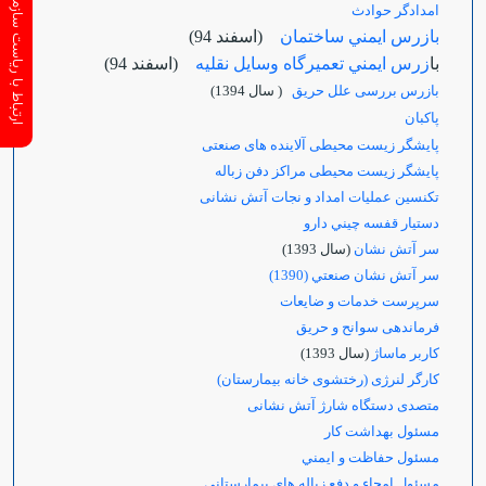
ارتباط با ریاست سازمان
امدادگر حوادث
بازرس ايمني ساختمان
(اسفند 94)
با
زرس ايمني تعميرگاه وسايل نقليه
(اسفند 94)
بازرس بررسی علل حریق
( سال 1394)
پاكبان
پایشگر زیست محیطی آلاینده های صنعتی
پایشگر زیست محیطی مراکز دفن زباله
تکنسین عملیات امداد و نجات آتش نشانی
دستيار قفسه چيني دارو
سر آتش نشان
(سال 1393)
سر آتش نشان صنعتي (1390)
سرپرست خدمات و ضایعات
فرماندهی سوانح و حریق
کاربر ماساژ
(سال 1393)
کارگر لنرژی (رختشوی خانه بیمارستان)
متصدی دستگاه شارژ آتش نشانی
مسئول بهداشت کار
مسئول حفاظت و ايمني
مسئول امحاء و دفع زباله های بیمارستانی