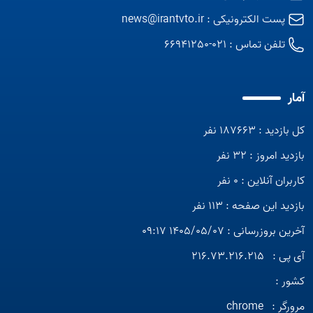
پست الکترونیکی :
news@irantvto.ir
تلفن تماس :
021-66941250
آمار
کل بازدید : 187663 نفر
بازدید امروز : 32 نفر
کاربران آنلاین : 0 نفر
بازدید این صفحه : 113 نفر
آخرین بروزرسانی : 1405/05/07 09:17
آی پی :
216.73.216.215
کشور :
مرورگر :
chrome