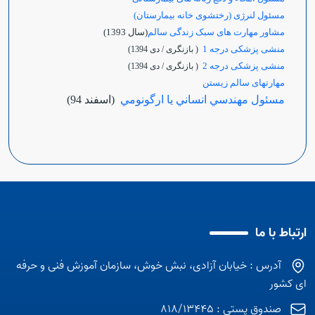
مسئول لنرژی (رختشوی خانه بیمارستان)
مشاور مهارت های سبک زندگی سالم
(سال 1393)
منشی پزشکی درجه 1
( بازنگری / دی 1394)
منشی پزشکی درجه 2
( بازنگری / دی 1394)
مهارتهای سالم زیستن
مسئول مهندسي انساني يا ارگونومي
(اسفند 94)
ارتباط با ما
آدرس : خیابان آزادی، نبش خوش، سازمان آموزش فنی و حرفه
ای کشور
صندوق پستی : 818/13445