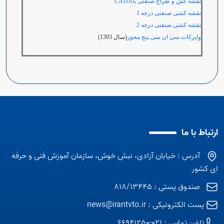
نقشه کش و طراح صنعتی با
CATIA
نقشه کشی صنعتی درجه 1
نقشه کشی صنعتی درجه 2
وايركات سی ان سی پنج محور
(سال 1393)
ارتباط با ما
آدرس : خیابان آزادی، نبش خوش، سازمان آموزش فنی و حرفه
ای کشور
صندوق پستی : 818/13445
پست الکترونیکی :
news@irantvto.ir
تلفن تماس :
021-66941250