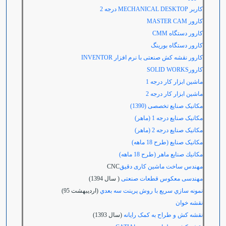
کاربر
MECHANICAL DESKTOP درجه
2
کارور
MASTER CAM
کارور دستگاه
CMM
کارور دستگاه بورینگ
کارور نقشه کش صنعتی با نرم افزار
INVENTOR
کارور
SOLID WORKS
ماشین ابزار کار درجه 1
ماشین ابزار کار درجه 2
مکانیک صنایع تخصصی (1390)
مکانیک صنایع درجه 1 (ماهر)
مکانیک صنایع درجه 2 (ماهر)
مکانیک صنایع (طرح 18 ماهه)
مكانيك صنايع ماهر (طرح 18 ماهه)
مهندس ساخت ماشین کاری دقیق
CNC
مهندسی معکوس قطعات صنعتی
( سال 1394)
نمونه سازي سريع با روش پرينت سه بعدي
(ارديبهشت 95)
نقشه خوان
نقشه کش و طراح به کمک رایانه
(سال 1393)