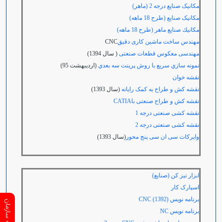
مکانیک صنایع درجه 2 (ماهر)
مکانیک صنایع (طرح 18 ماهه)
مكانيك صنايع ماهر (طرح 18 ماهه)
مهندس ساخت ماشین کاری دقیق
CNC
مهندسی معکوس قطعات صنعتی
( سال 1394)
نمونه سازي سريع با روش پرينت سه بعدي
(ارديبهشت 95)
نقشه خوان
نقشه کش و طراح به کمک رایانه
(سال 1393)
نقشه کش و طراح صنعتی با
CATIA
نقشه کشی صنعتی درجه 1
نقشه کشی صنعتی درجه 2
وايركات سی ان سی پنج محور
(سال 1393)
ابزار تیز کن (صنایع)
اسپارک کار
برنامه نویس
(1392) CNC
برنامه نویس
NC