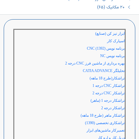
٢٠ مکانیک (٦٥)
ابزار تیز کن (صنایع)
اسپارک کار
برنامه نویس
(1392) CNC
برنامه نویس
NC
بهره برداری از ماشین فرز
CNC درجه 2
تحلیلگر
CATIA ADVANCE
تراشکار(طرح 18 ماهه)
تراشکار
CNC درجه
1
تراشکار
CNC درجه
2
تراشکار درجه 1 (ماهر)
تراشکار درجه 2
تراشكار ماهر (طرح 18 ماهه)
تراشکاری تخصصی (1390)
تعمیرکار ماشین‌های ابزار
دریل کار و اره کار