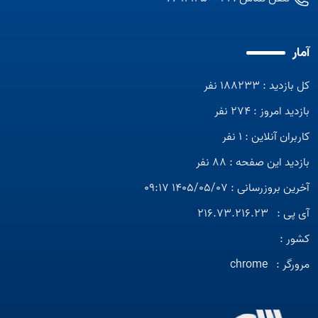
آمار
کل بازدید : 188233 نفر
بازدید امروز : 274 نفر
کاربران آنلاین : 1 نفر
بازدید این صفحه : 88 نفر
آخرین بروزرسانی : 1405/05/07 09:17
آی پی :
216.73.216.23
کشور :
مرورگر :
chrome