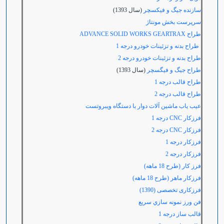
سازنده جیگ و فیکسچر
(سال 1393)
سرپرست بخش مونتاژ
طراح
ADVANCE SOLID WORKS GEARTRAX
طراح بدنه و تزئینات خودرو درجه 1
طراح بدنه و تزئینات خودرو درجه 2
طراح جیگ و فیگسچر
(سال 1393)
طراح قالب درجه 1
طراح قالب درجه 2
عیب یاب ماشین آلات دوار با دستگاه ویبروتست
فرزكار
CNC درجه
1
فرزکار
CNC درجه 2
فرزکار درجه 1
فرزکار درجه 2
فرز کار (طرح 18 ماهه)
فرزكار ماهر (طرح 18 ماهه)
فرزکاری تخصصی (1390)
فن ورز نمونه سازي سريع
قالب ساز درجه 1