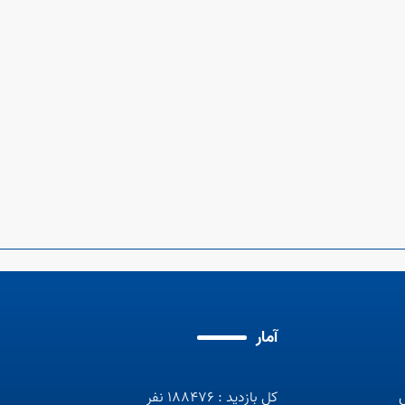
آمار
کل بازدید : 188476 نفر