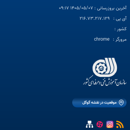
آخرین بروزرسانی : 1405/05/07 09:17
آی پی :
216.73.217.129
کشور :
مرورگر :
chrome
موقعیت در نقشه گوگل