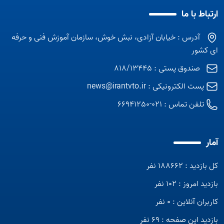
ارتباط با ما
آدرس : خیابان آزادی، نبش خوش، سازمان آموزش فنی و حرفه
ای کشور
صندوق پستی : 818/13445
پست الکترونیکی :
news@irantvto.ir
تلفن تماس :
021-66941250
آمار
کل بازدید : 188662 نفر
بازدید امروز : 102 نفر
کاربران آنلاین : 0 نفر
بازدید این صفحه : 69 نفر