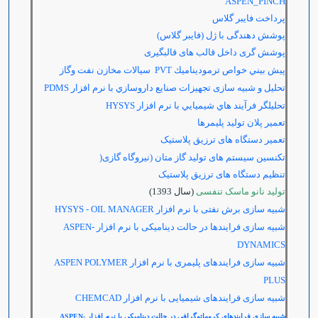
ASPEN_PINCH
پرداخت فایبر گلاس
پوشش دهندگی با ژل (فایبر گلاس)
پوشش گری داخل قالب های قالبگیری
پيش بيني خواص ترموديناميك
PVT سيالات مخازن نفت وگاز
تحلیل و شبیه سازی تجهيزات صنايع داروسازي با نرم افزار
PDMS
تحليلگر فرآيند هاي شيميايي با نرم افزار
HYSYS
تعمیر پلان تولید پلیمرها
تعمیر دستگاه های ترزیق پلاستیک
تکنسین سیستم های تولید گاز متان (نیروگاه گازی
(
تنظیم دستگاه های ترزیق پلاستیک
تولید نانو ماسک تنفسی
(سال 1393)
شبیه سازی برش نفتی با نرم افزار
HYSYS - OIL MANAGER
شبیه سازی فرایندها در حالت دینامیکی با نرم افزار
ASPEN-
DYNAMICS
شبیه سازی فرایندهای پلیمری با نرم افزار
ASPEN POLYMER
PLUS
شبیه سازی فرایندهای شیمیایی با نرم افزار
CHEMCAD
شبیه سازی فرایندهای کروماتوگرافی در حالت دینامیکی با نرم افزار
ASPEN-