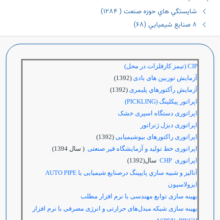
شايستگي هاي حوزه صنعت ( ١٢٨٤)
٨ صنايع شيميايي (٦٨)
CIP (تیمز کارفلزات در محل)
آزمایش توربین های بادی
(1392)
آزمایش رآكتورهاي پليمری
(1392)
اپراتور پیکلینگ (PICKLING)
اپراتوری دستگاه اسپری خشک
اپراتوری دیزل ژنراتور
اپراتوری راکتورهای بیوشیمیایی
(1392)
اپراتوری خط تولید و آزمایشگاه قیر صنعتی
( سال 1394)
اپراتوری CHP
سال(1392)
آناليز و شبيه سازي پايپينگ درصنایع شیمیایی با
AUTO PIPE
ایزولاسیون
بهینه سازی توابع مهندسی با نرم افزار مطلب
بهینه سازی شبکه مبدل‌های حرارتی و انرژی مصرفی با نرم افزار