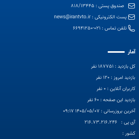
صندوق پستی : 818/13445
پست الکترونیکی :
news@irantvto.ir
تلفن تماس :
021-66941250
آمار
کل بازدید : 187751 نفر
بازدید امروز : 120 نفر
کاربران آنلاین : 0 نفر
بازدید این صفحه : 60 نفر
آخرین بروزرسانی : 1405/05/07 09:17
آی پی :
216.73.216.246
کشور :