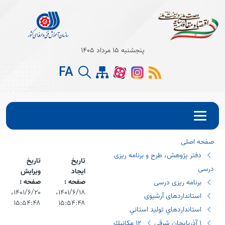
Open s
پنجشنبه 15 مرداد 1405
Open s
FA
Open s
صفحه اصلی
دفتر پژوهش، طرح و برنامه ریزی
تاریخ
تاریخ
درسی
ایجاد
ویرایش
صفحه :
صفحه :
برنامه ریزی درسی
۱۴۰۱/۶/۱۸،‏
۱۴۰۱/۶/۲۰،‏
استانداردهای آرشیوی
۱۵:۵۴:۴۸
۱۵:۵۴:۴۸
استانداردهاي توليد استاني
١ آذربايجان شرقي
١٢ مكانيك