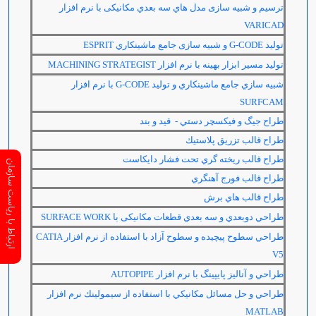
ترسيم و شبیه سازی مدل هاي سه بعدي مکانیکی با نرم افزار
VARICAD
توليد
G-CODE
و شبيه سازی جامع ماشينكاري
ESPRIT
توليد مسير ابزار بهينه با نرم افزار
MACHINING STRATEGIST
شبيه سازي جامع ماشينكاري و توليد
G-CODE
با نرم افزار
SURFCAM
طراح جيگ و فيكسچر دستي - قيد و بند
طراح قالب تزريق پلاستيك
طراح قالب ريخته گري تحت فشار دايكاست
ارتباط با ریاست سازمان
طراح قالب فورج آهنگري
طراح قالب هاي برش
طراحي دوبعدي و سه بعدي قطعات مکانیکی با
SURFACE WORK
طراحي سطوح پيچيده و سطوح آزاد با استفاده از نرم افزار
CATIA
V5
طراحي و آناليز پايپينگ با نرم افزار
AUTOPIPE
طراحي و حل مسائل مكانيكي با استفاده از سيمولينك نرم افزار
MATLAB