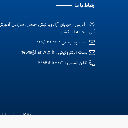
ارتباط با ما
آدرس : خیابان آزادی، نبش خوش، سازمان آموزش
فنی و حرفه ای کشور
صندوق پستی : 818/13445
پست الکترونیکی :
news@irantvto.ir
تلفن تماس :
021-66941250
© کلیه حقوق اطلا
متن استاتیک شماره 10 موجود نیست