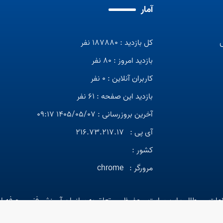
آمار
کل بازدید : 187880 نفر
بازدید امروز : 80 نفر
کاربران آنلاین : 0 نفر
بازدید این صفحه : 61 نفر
آخرین بروزرسانی : 1405/05/07 09:17
آی پی :
216.73.217.17
کشور :
مرورگر :
chrome
عات و مطالب این سایت محفوظ و متعلق به سازمان آموزش فنی و حرفه ا