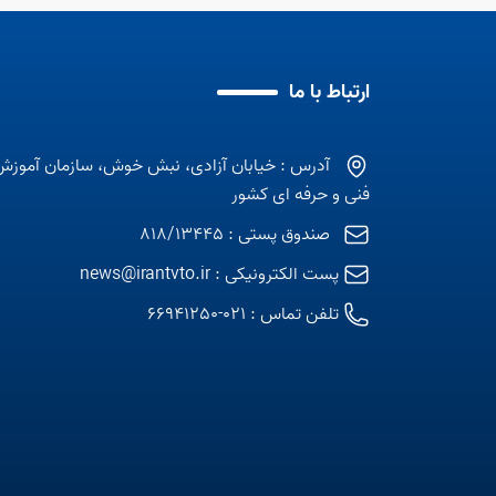
ارتباط با ما
آدرس : خیابان آزادی، نبش خوش، سازمان آموزش
فنی و حرفه ای کشور
صندوق پستی : 818/13445
پست الکترونیکی :
news@irantvto.ir
تلفن تماس :
021-66941250