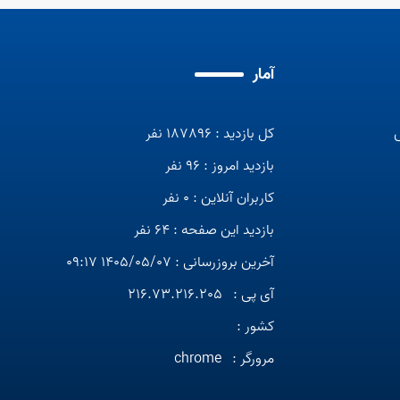
آمار
کل بازدید : 187896 نفر
بازدید امروز : 96 نفر
کاربران آنلاین : 0 نفر
بازدید این صفحه : 64 نفر
آخرین بروزرسانی : 1405/05/07 09:17
آی پی :
216.73.216.205
کشور :
مرورگر :
chrome