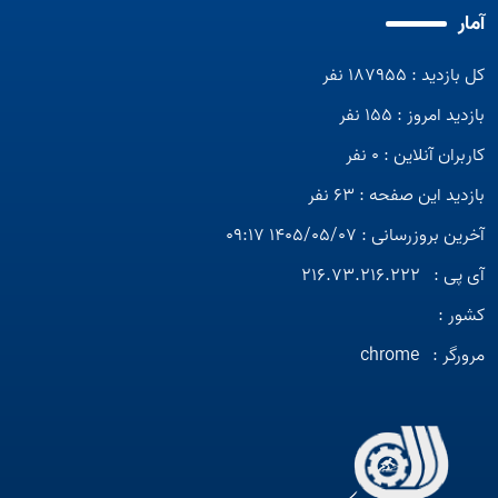
آمار
کل بازدید : 187955 نفر
بازدید امروز : 155 نفر
کاربران آنلاین : 0 نفر
بازدید این صفحه : 63 نفر
آخرین بروزرسانی : 1405/05/07 09:17
آی پی :
216.73.216.222
کشور :
مرورگر :
chrome