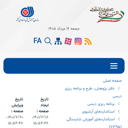
Open s
جمعه 16 مرداد 1405
Open s
FA
Open s
صفحه اصلی
دفتر پژوهش، طرح و برنامه ریزی
درسی
تاریخ
تاریخ
برنامه ریزی درسی
ایجاد
ویرایش
صفحه :
صفحه :
استانداردهای آرشیوی
۱۴۰۱/۶/۱۸،‏
۱۴۰۱/۶/۲۰،‏
استانداردهای آموزش شایستگی
۱۵:۵۴:۴۸
۱۵:۵۴:۴۸
(٢٣٩٥)