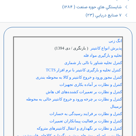
شايستگي هاي حوزه صنعت ( ١٢٨٤)
٧ صنايع دريايي (٢٣)
انگ زنی
پذیرش انواع کانتینر
( بازنگری / دی 1394)
تخلیه و بارگیری مواد فله
کنترل تخلیه شناور با تالی بار شماری
کنترل تخلیه و بارگیری کانتینر با نرم افزار
TCTS
کنترل مجوز ورود و خروج کانتینر و کالا به محوطه بندری
کنترل
و نظارت بر آماده بکاری تجهیزات
کنترل و نظارت بر تعمیرات کشنده‌های اف هاش
کنترل و نظارت بر چرخه ورود و خروج کانتینر خالی به محوطه
ترمینال
کنترل و نظارت بر فرایند رسیدگی به خسارات
کنترل و نظارت بر فعالیت پیمانکاران تعمیرات
کنترل و نظارت بر نگهداری و انتقال کانتینرهای متروکه
نظارت بر اجرای روش‌های موثر در نگهداری کالاهای فاسدشدنی و