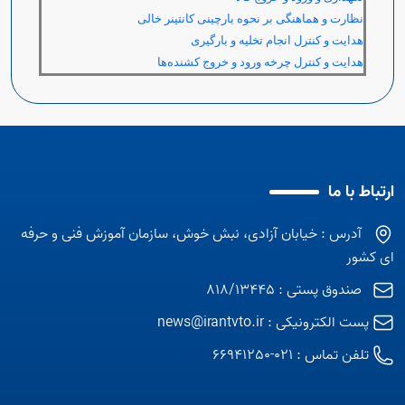
نظارت و هماهنگی بر نحوه بارچینی کانتینر خالی
هدایت و کنترل انجام تخلیه و بارگیری
هدایت و کنترل چرخه ورود و خروج کشنده‌ها
ارتباط با ما
آدرس : خیابان آزادی، نبش خوش، سازمان آموزش فنی و حرفه
ای کشور
صندوق پستی : 818/13445
پست الکترونیکی :
news@irantvto.ir
تلفن تماس :
021-66941250