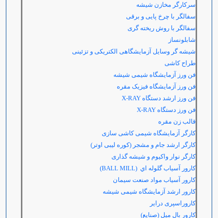
سرکارگر مخازن شیشه
سفالگر با چرخ پایی و برقی
سفالگر با روش ریخته گری
شابلونساز
شیشه گر وسایل آزمایشگاهی الکتریکی و تزئینی
طراح کاشی
فن ورز آزمایشگاه شیمی شیشه
فن ورز آزمایشگاه فیزیک مقره
فن ورز ارشد دستگاه
X-RAY
فن ورز دستگاه
X-RAY
قالب زن مقره
کارگر آزمایشگاه شیمی کاشی سازی
کارگر ارشد جام و مشجر (کوره لیبی اوتر)
کارگر نوار واکیوم و شیشه گذاری
کارور آسياب گلوله اي
(BALL MILL)
کارور آسیاب مواد صنعت سیمان
کارور ارشد آزمایشگاه شیمی شیشه
کاروراسپری درایر
کارور بال میل (صنایع)