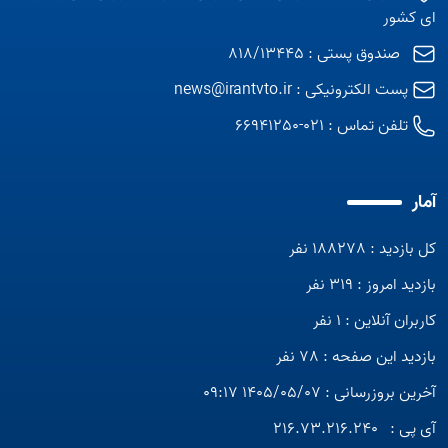
ای کشور
صندوق پستی : 818/13445
پست الکترونیکی :
news@irantvto.ir
تلفن تماس :
021-66941250
آمار
کل بازدید : 188278 نفر
بازدید امروز : 319 نفر
کاربران آنلاین : 1 نفر
بازدید این صفحه : 78 نفر
آخرین بروزرسانی : 1405/05/07 09:17
آی پی :
216.73.216.240