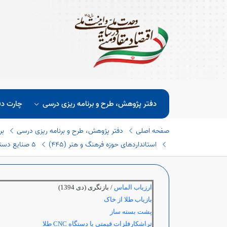
دفتر پژوهش، طرح و برنامه ریزی درسی
چارت دف
صفحه اصلی
دفتر پژوهش، طرح و برنامه ریزی درسی
بر
استانداردهای حوزه فرهنگ و هنر (٤٤٥)
٥ صنایع دستی (طلا و جواهر سازی) (٤٠)
ارزياب الماس
/ بازنگری (دی 1394)
بازیاب طلا از خاک
پشت بسته ساز
تراشکارفلزات قیمتی با دستگاه
CNC
طلا