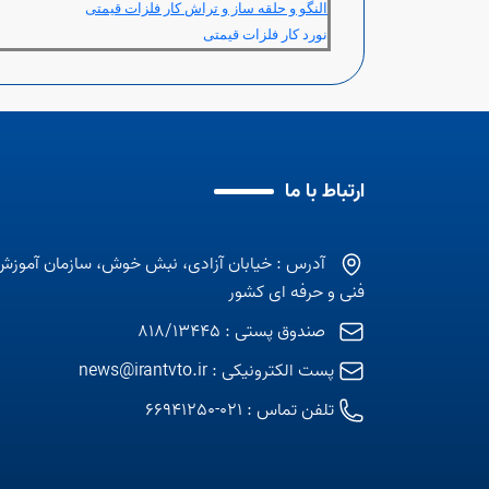
النگو و حلقه ساز و تراش کار فلزات قیمتی
نورد کار فلزات قیمتی
ارتباط با ما
آدرس : خیابان آزادی، نبش خوش، سازمان آموزش
فنی و حرفه ای کشور
صندوق پستی : 818/13445
پست الکترونیکی :
news@irantvto.ir
تلفن تماس :
021-66941250