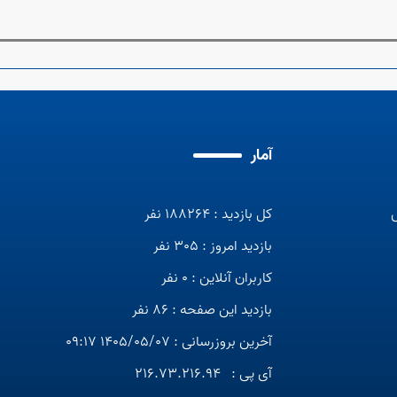
آمار
کل بازدید : 188264 نفر
بازدید امروز : 305 نفر
کاربران آنلاین : 0 نفر
بازدید این صفحه : 86 نفر
آخرین بروزرسانی : 1405/05/07 09:17
آی پی :
216.73.216.94