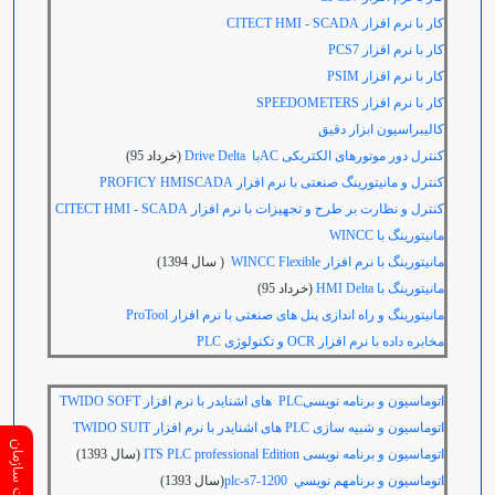
کار با نرم افزار
CITECT HMI - SCADA
کار با نرم افزار
PCS7
کار با نرم افزار
PSIM
کار با نرم افزار
SPEEDOMETERS
کالیبراسیون ابزار دقیق
کنترل دور موتورهای الکتریکی ACبا Drive Delta
(خرداد 95)
کنترل و مانیتورینگ صنعتی با نرم افزار
PROFICY HMISCADA
کنترل و نظارت بر طرح و تجهیزات با نرم افزار
CITECT HMI - SCADA
مانیتورینگ با
WINCC
مانیتورینگ با نرم افزار WINCC Flexible
( سال 1394)
مانیتورینگ با HMI Delta
(خرداد 95)
مانیتورینگ و راه اندازی پنل های صنعتی با نرم افزار ProTool
مخابره داده با نرم افزار
OCR
و تکنولوژی
PLC
اتوماسیون و برنامه نویسی
PLC
های اشنایدر با نرم افزار
TWIDO SOFT
اتوماسیون و شبیه سازی
PLC
های اشنایدر با نرم افزار
TWIDO SUIT
اتوماسیون و برنامه نویسی ITS PLC professional Edition
(سال 1393)
اتوماسيون و برنامهم نويسي plc-s7-1200
(سال 1393)