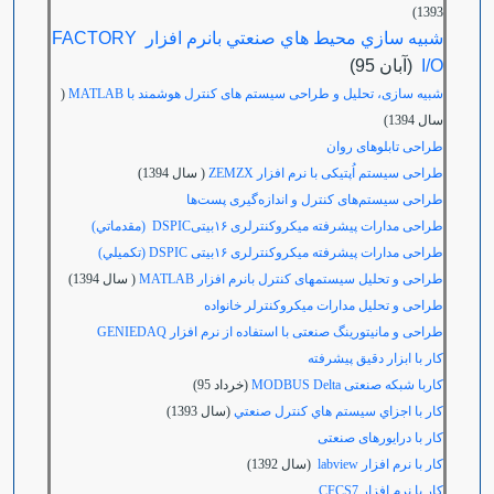
1393)
شبيه سازي محيط هاي صنعتي بانرم افزار FACTORY
I/O
(آبان 95)
شبیه سازی، تحلیل و طراحی سیستم های کنترل هوشمند با MATLAB
(
سال 1394)
طراحی تابلوهای روان
طراحی سیستم اُپتیکی با نرم افزار ZEMZX
( سال 1394)
طراحی سیستم‌های کنترل و اندازه‌گیری پست‌ها
طراحی مدارات پیشرفته میکروکنترلری ۱۶بیتی
DSPIC
(مقدماتي)
طراحی مدارات پیشرفته میکروکنترلری ۱۶بیتی
DSPIC
(تکمیلي)
طراحی و تحلیل سیستمهای کنترل بانرم افزار MATLAB
( سال 1394)
طراحی و تحلیل مدارات میکروکنترلر خانواده
طراحی و مانیتورینگ صنعتی با استفاده از نرم افزار
GENIEDAQ
کار با ابزار دقیق پیشرفته
کاربا شبکه صنعتی MODBUS Delta
(خرداد 95)
كار با اجزاي سيستم هاي كنترل صنعتي
(سال 1393)
کار با درایورهای صنعتی
کار با نرم افزار labview
(سال 1392)
کار با نرم افزار
CFCS7