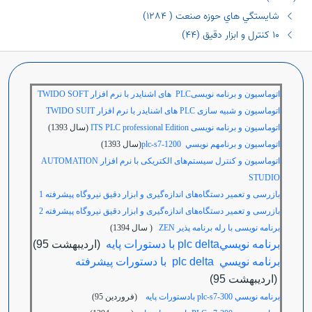
شايستگي هاي حوزه صنعت ( ١٢٨٤)
١٠ كنترل و ابزار دقيق (٤٤)
اتوماسیون و برنامه نویسی
PLC
های اشنایدر با نرم افزار
TWIDO SOFT
اتوماسیون و شبیه سازی
PLC
های اشنایدر با نرم افزار
TWIDO SUIT
اتوماسیون و برنامه نویسی ITS PLC professional Edition
(سال 1393)
اتوماسيون و برنامهم نويسي plc-s7-1200
(سال 1393)
اتوماسیون و کنترل سیستم‌های الکتریکی با نرم افزار
AUTOMATION
STUDIO
بازرسی و تعمیر دستگاه‌های اندازه‌گیری و ابزار دقیق نیروگاه پیشرفته 1
بازرسی و تعمیر دستگاه‌های اندازه‌گیری و ابزار دقیق نیروگاه پیشرفته 2
برنامه نویسی با رله برنامه پذیر ZEN
( سال 1394)
برنامه نويسيplc delta با دستورات پايه
(ارديبهشت 95)
برنامه نويسي plc delta با دستورات پيشرفته
(ارديبهشت 95)
برنامه نويسي plc-s7-300 بادستورات پايه
(فروردين 95)