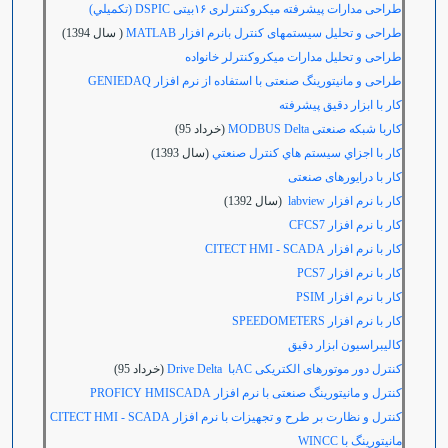
طراحی مدارات پیشرفته میکروکنترلری ۱۶بیتی
DSPIC
(تکمیلي)
طراحی و تحلیل سیستمهای کنترل بانرم افزار MATLAB
( سال 1394)
طراحی و تحلیل مدارات میکروکنترلر خانواده
طراحی و مانیتورینگ صنعتی با استفاده از نرم افزار
GENIEDAQ
کار با ابزار دقیق پیشرفته
کاربا شبکه صنعتی MODBUS Delta
(خرداد 95)
كار با اجزاي سيستم هاي كنترل صنعتي
(سال 1393)
کار با درایورهای صنعتی
کار با نرم افزار labview
(سال 1392)
کار با نرم افزار
CFCS7
کار با نرم افزار
CITECT HMI - SCADA
کار با نرم افزار
PCS7
کار با نرم افزار
PSIM
کار با نرم افزار
SPEEDOMETERS
کالیبراسیون ابزار دقیق
کنترل دور موتورهای الکتریکی ACبا Drive Delta
(خرداد 95)
کنترل و مانیتورینگ صنعتی با نرم افزار
PROFICY HMISCADA
کنترل و نظارت بر طرح و تجهیزات با نرم افزار
CITECT HMI - SCADA
مانیتورینگ با
WINCC