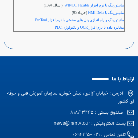
مانیتورینگ با نرم افزار WINCC Flexible
( سال 1394)
مانیتورینگ با HMI Delta
(خرداد 95)
مانیتورینگ و راه اندازی پنل های صنعتی با نرم افزار ProTool
مخابره داده با نرم افزار
OCR
و تکنولوژی
PLC
ارتباط با ما
آدرس : خیابان آزادی، نبش خوش، سازمان آموزش فنی و حرفه
ای کشور
صندوق پستی : 818/13445
پست الکترونیکی :
news@irantvto.ir
تلفن تماس :
021-66941250