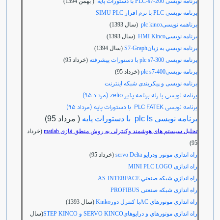
برنامه نویسی PLC-s7-200 با دستورات پایه
( بهمن 1394)
برنامه نویسی
PLC
با نرم افزار
SIMU PLC
برناهمه نویسیplc kinco
(سال 1393)
برنامه نویسیHMI Kinco
(سال 1393)
برنامه نويسي به زبانS7-Graph
(سال 1394)
برنامه نویسی plc s7-300 با دستورات پیشرفته
(خرداد 95)
برنامه نویسیplc s7-400
(خرداد 95)
برنامه نویسی و پیکربندی شبکه اینترنت
برنامه نویسی با رله برنامه پذیر zelio (مرداد 95)
برنامه نویسی PLC FATEK با دستورات پایه (مرداد 95)
برنامه نویسی plc ls با دستورات پایه
( مرداد 95)
تحلیل سیستم های هوشمند وکنترلی به روش منطق فازی matlab
(خرداد
95)
راه اندازی موتور ودرایو servo Delta
(خرداد 95)
راه اندازی MINI PLC LOGO
راه اندازي شبکه صنعتي AS-INTERFACE
راه اندازی شبکه صنعتی PROFIBUS
راه اندازي موتورهاي ACبا كنترل دورKinko
(سال 1393)
راه اندازي موتورهاي و درايوهايSERVO KINCO و STEP KINCO
(سال