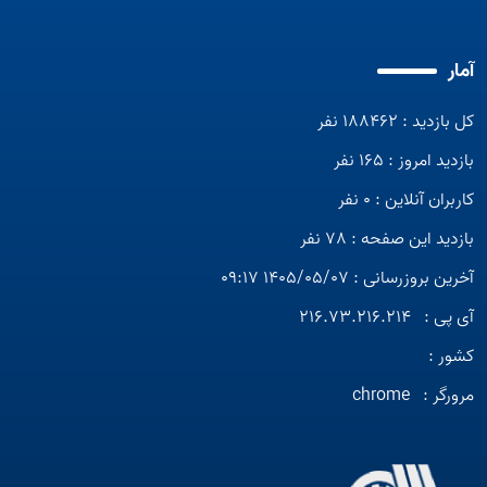
آمار
کل بازدید : 188462 نفر
بازدید امروز : 165 نفر
کاربران آنلاین : 0 نفر
بازدید این صفحه : 78 نفر
آخرین بروزرسانی : 1405/05/07 09:17
آی پی :
216.73.216.214
کشور :
مرورگر :
chrome