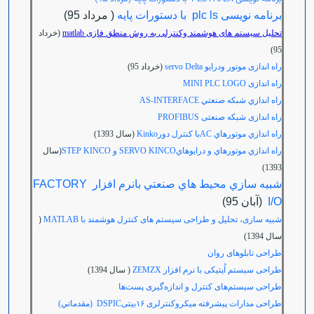
برنامه نویسی plc ls با دستورات پایه
( مرداد 95)
تحلیل سیستم های هوشمند وکنترلی به روش منطق فازی matlab
(خرداد
95)
راه اندازی موتور ودرایو servo Delta
(خرداد 95)
راه اندازی MINI PLC LOGO
راه اندازي شبکه صنعتي AS-INTERFACE
راه اندازی شبکه صنعتی PROFIBUS
راه اندازي موتورهاي ACبا كنترل دورKinko
(سال 1393)
راه اندازي موتورهاي و درايوهايSERVO KINCO و STEP KINCO
(سال
1393)
شبيه سازي محيط هاي صنعتي بانرم افزار FACTORY
I/O
(آبان 95)
شبیه سازی، تحلیل و طراحی سیستم های کنترل هوشمند با MATLAB
(
سال 1394)
طراحی تابلوهای روان
طراحی سیستم اُپتیکی با نرم افزار ZEMZX
( سال 1394)
طراحی سیستم‌های کنترل و اندازه‌گیری پست‌ها
طراحی مدارات پیشرفته میکروکنترلری ۱۶بیتی
DSPIC
(مقدماتي)