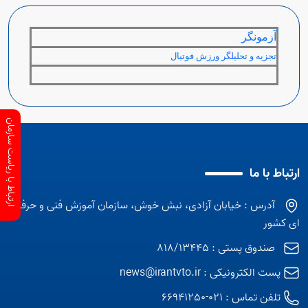
آزمونگر
تجزيه و تحليلگر ورزش فوتبال
ارتباط با ریاست سازمان
ارتباط با ما
آدرس : خیابان آزادی، نبش خوش، سازمان آموزش فنی و حرفه
ای کشور
صندوق پستی : 818/13445
پست الکترونیکی :
news@irantvto.ir
تلفن تماس :
021-66941250