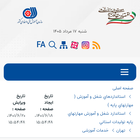
Open s
شنبه 17 مرداد 1405
Open s
FA
Open s
صفحه اصلی
تاریخ
تاریخ
استانداردهاي شغل و آموزش (
ایجاد
ویرایش
مهارتهاي پايه )
صفحه :
صفحه :
استاندارد شغل و آموزش مهارتهاي
۱۴۰۱/۶/۱۸،‏
۱۴۰۱/۶/۲۰،‏
پايه توليدات استاني
۱۵:۵۴:۴۸
۱۵:۵۴:۴۸
تهران
خدمات آموزشی