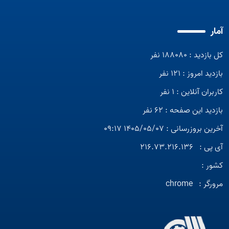
آمار
کل بازدید : 188080 نفر
بازدید امروز : 121 نفر
کاربران آنلاین : 1 نفر
بازدید این صفحه : 62 نفر
آخرین بروزرسانی : 1405/05/07 09:17
آی پی :
216.73.216.136
کشور :
مرورگر :
chrome