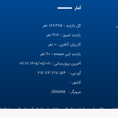
آمار
کل بازدید : 188265 نفر
بازدید امروز : 306 نفر
کاربران آنلاین : 0 نفر
بازدید این صفحه : 60 نفر
آخرین بروزرسانی : 1405/05/07 09:17
آی پی :
216.73.217.154
کشور :
مرورگر :
chrome
عات و مطالب این سایت محفوظ و متعلق به سازمان آموزش فنی و حرفه ا