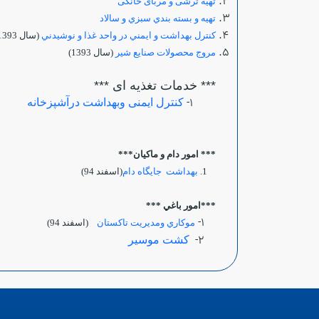
تهیه ترشی و مربای خانگی
تهيه و بسته بندي سبزي و سالاد
كنترل بهداشت و ايمني در واحد غذا و نوشيدني
(سال 1393)
مروج محصولات صنايع شير
(سال 1393)
*** خدمات تغذیه ای ***
1-
کنترل ایمنی وبهداشت درآشپزخانه
*** امور دام و ماكيان***
1.
بهداشت جايگاه دام
(اسفند 94)
***امور باغي ***
1-
موكاري ومديريت تاكستان
(اسفند 94)
2-
كشت موسير