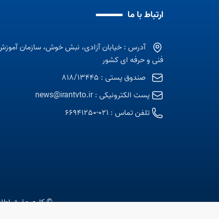
ارتباط با ما
آدرس : خیابان آزادی، نبش خوش، سازمان آموزش
فنی و حرفه ای کشور
صندوق پستی : 818/13445
پست الکترونیکی :
news@irantvto.ir
تلفن تماس :
021-66941250
© کلیه حقوق اطلا