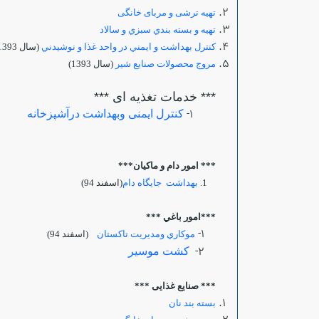
تهیه ترشی و مربای خانگی
تهيه و بسته بندي سبزي و سالاد
كنترل بهداشت و ايمني در واحد غذا و نوشيدني
(سال 1393)
مروج محصولات صنايع شير
(سال 1393)
*** خدمات تغذیه ای ***
1-
کنترل ایمنی وبهداشت درآشپزخانه
*** امور دام و ماكيان***
1.
بهداشت جايگاه دام
(اسفند 94)
***امور باغي ***
1-
موكاري ومديريت تاكستان
(اسفند 94)
2-
كشت موسير
*** صنایع غذایی ***
بسته بند نان