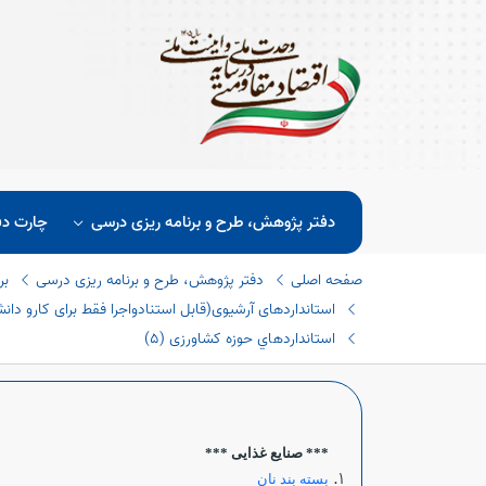
دفتر پژوهش، طرح و برنامه ریزی درسی
چارت دف
صفحه اصلی
دفتر پژوهش، طرح و برنامه ریزی درسی
بر
استانداردهای آرشیوی(قابل استنادواجرا فقط برای کارو دانش 
اﺳﺘﺎﻧﺪاردھﺎي ﺣﻮزه کشاورزی (٥)
*** صنایع غذایی ***
بسته بند نان