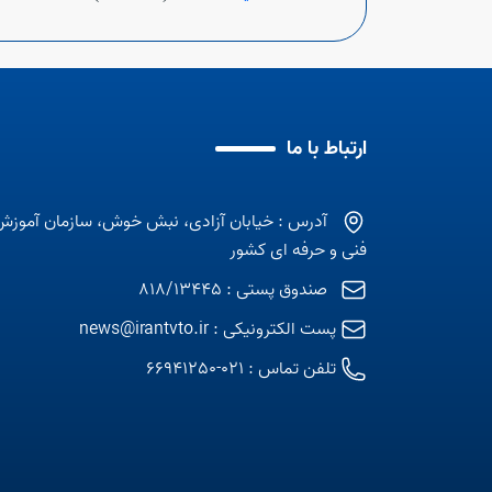
ارتباط با ما
آدرس : خیابان آزادی، نبش خوش، سازمان آموزش
فنی و حرفه ای کشور
صندوق پستی : 818/13445
پست الکترونیکی :
news@irantvto.ir
تلفن تماس :
021-66941250