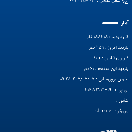
تلفن تماس :
021-66941250
آمار
کل بازدید : 188218 نفر
بازدید امروز : 259 نفر
کاربران آنلاین : 0 نفر
بازدید این صفحه : 61 نفر
آخرین بروزرسانی : 1405/05/07 09:17
آی پی :
216.73.217.9
کشور :
مرورگر :
chrome