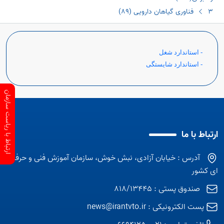
3 فناوری گیاهان دارویی (٨٩)
- استاندارد شغل
- استاندارد شایستگی
ارتباط با ریاست سازمان
ارتباط با ما
آدرس : خیابان آزادی، نبش خوش، سازمان آموزش فنی و حرفه
ای کشور
صندوق پستی : 818/13445
پست الکترونیکی :
news@irantvto.ir