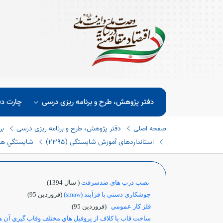
دفتر پژوهش، طرح و برنامه ریزی درسی
چارت دف
صفحه اصلی
دفتر پژوهش، طرح و برنامه ریزی درسی
بر
استانداردهای آموزش شایستگی (٢٣٩٥)
شايستگي هاي 
نصب درب های ضدسرقت
( سال 1394)
جوشكاري دستي با فرآيند (smaw)
(فروردين 95)
فلز كار عمومي
(فروردين 95)
ساخت قاب يا كلاف از پروفيل هاي مختلف وقاب گيري آن ه