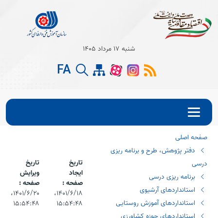
Open s
شنبه 17 مرداد 1405
Open s
FA
Open s
صفحه اصلی
دفتر پژوهش، طرح و برنامه ریزی
تاریخ
تاریخ
درسی
ایجاد
ویرایش
برنامه ریزی درسی
صفحه :
صفحه :
استانداردهای آرشیوی
۱۴۰۱/۶/۱۸،‏
۱۴۰۱/۶/۲۰،‏
استانداردهای آموزش روستایی
۱۵:۵۴:۴۸
۱۵:۵۴:۴۸
اﺳﺘﺎﻧﺪاردھﺎي ﺣﻮزه ﻛﺸﺎورزي