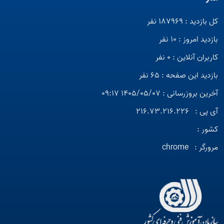
کل بازدید : 187969 نفر
بازدید امروز : 10 نفر
کاربران آنلاین : 0 نفر
بازدید این صفحه : 65 نفر
آخرین بروزرسانی : 1405/05/07 09:17
آی پی :
216.73.216.226
کشور :
مرورگر :
chrome