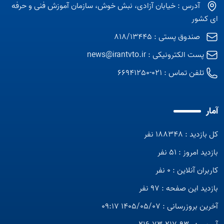
آدرس : خیابان آزادی، نبش خوش، سازمان آموزش فنی و حرفه
ای کشور
صندوق پستی : 818/13445
پست الکترونیکی :
news@irantvto.ir
تلفن تماس :
021-66941250
آمار
کل بازدید : 188348 نفر
بازدید امروز : 51 نفر
کاربران آنلاین : 0 نفر
بازدید این صفحه : 97 نفر
آخرین بروزرسانی : 1405/05/07 09:17