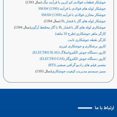
جوشکار قطعات فولادی کم کربن با فرآیند تیگ
(سال 1393)
جوشکار لوله های فولادی با فرآیند
(1390) SMAW
جوشکار مخازن فولادی با فرآیند
(1390) SMAW
جوشكار لوله هاي گاز با فشار بالا
(سال 1394)
جوشكاري لوله هاي گاز با فشار بالا با گاز محلفظ آرگون
(سال 1394)
كارگر ماهر جوشكاري (طرح 18 ماهه)
کارگر نقطه جوشکاری ثابت
کارور برشکاری و جوشکاری لیزری
کارور دستگاه جوش الکترواسلاگ (
ELECTRO SLAG
)
کارور دستگاه جوش الکتروگاز (
ELECTRO GAS
)
مفسر فيلم های راديو گرافي صنعتی (RTI)
ممیز سیستم مدیریت کیفیت جوشکاری
(سال 1393)
ارتباط با ما