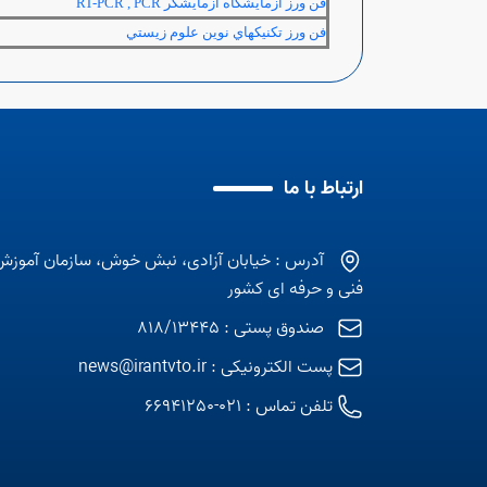
فن ورز آزمايشگاه آزمايشگر RT-PCR , PCR
فن ورز تكنيكهاي نوين علوم زيستي
ارتباط با ما
آدرس : خیابان آزادی، نبش خوش، سازمان آموزش
فنی و حرفه ای کشور
صندوق پستی : 818/13445
پست الکترونیکی :
news@irantvto.ir
تلفن تماس :
021-66941250