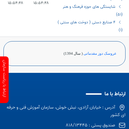
۱۵:۵۴:۴۸
۱۵:۵۴:۴۸
شایستگی های حوزه فرهنگ و هنر
(٥١)
٤ صنایع دستی ( دوخت های سنتی )
(١)
عروسک دوز مقدماتی
( سال 1394)
ارتباط با ریاست سازمان
ارتباط با ما
آدرس : خیابان آزادی، نبش خوش، سازمان آموزش فنی و حرفه
ای کشور
صندوق پستی : 818/13445