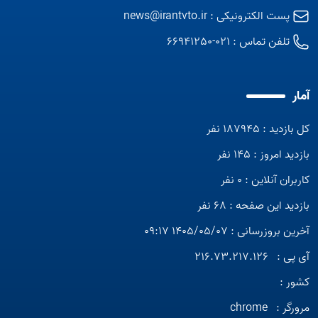
پست الکترونیکی :
news@irantvto.ir
تلفن تماس :
021-66941250
آمار
کل بازدید : 187945 نفر
بازدید امروز : 145 نفر
کاربران آنلاین : 0 نفر
بازدید این صفحه : 68 نفر
آخرین بروزرسانی : 1405/05/07 09:17
آی پی :
216.73.217.126
کشور :
مرورگر :
chrome