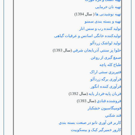
تهیه نان خرمایی
تهیه نوشیدنی ها
( سال 1394)
تهیه و بسته بندی سمنو
توليد كننده رب و سس انار
تولیدکننده خانگی اسانس و عرقیات گیاهی
تولید لواشک زردآلو
حلوا پز سنتي آذربايجان شرقي
(سال 1393)
صمغ گیری از روغن
طباخ كله پاچه
فتيرپزي سنتی اراک
فرآوری برگه زردآلو
فرآوری کننده انگور
فربان پایه-فردار پایه
(سال 1392)
فروشنده قنادي
(سال 1393)
فومیگاسیون خشکبار
قند شكني
كاربر فن آوري نانو در صنعت بسته بندي
کارور خمیرگیر کیک و بیسکوییت