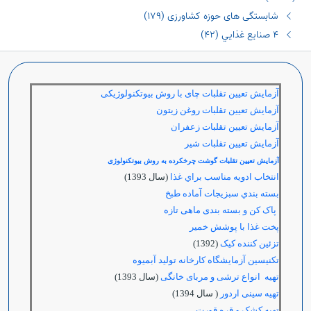
شابستگی های حوزه کشاورزی (١٧٩)
٤ صنايع غذايي (٤٢)
آزمایش تعیین تقلبات چای با روش بیوتکنولوژیکی
آزمایش تعیین تقلبات روغن زیتون
آزمایش تعیین تقلبات زعفران
آزمایش تعیین تقلبات شیر
آزمایش تعیین تقلبات گوشت چرخکرده به روش بیوتکنولوژی
انتخاب ادويه مناسب براي غذا
(سال 1393)
بسته بندي سبزيجات آماده طبخ
پاک کن و بسته بندی ماهی تازه
پخت غذا با پوشش خمیر
تزئین کننده کیک
(1392)
تکنیسین آزمایشگاه کارخانه تولید آبمیوه
تهیه انواع ترشی و مربای خانگی
(سال 1393)
تهیه سینی اردور
( سال 1394)
تهیه کشک و قره قورت