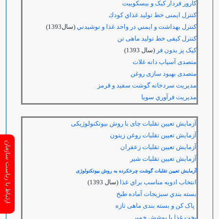
کارور فردار کیک و بیسکوییت
کنترل ایمنی خط تولید غذاي كودك
كنترل بهداشت و ايمني در واحد غذا و نوشيدني
(سال1393)
کنترل کیفی خط تولید ماهی تن
کیک پز بدون فر
(سال 1393)
متصدی آسیاب دانه غلات
متصدی بهبود سازی روغن
مدیریت سردخانه گوشت سفید و قرمز
مديريت فرآوري سويا
آزمایش تعیین تقلبات چای با روش بیوتکنولوژیکی
آزمایش تعیین تقلبات روغن زیتون
ارتباط با ریاست سازمان
آزمایش تعیین تقلبات زعفران
آزمایش تعیین تقلبات شیر
آزمایش تعیین تقلبات گوشت چرخکرده به روش بیوتکنولوژی
انتخاب ادويه مناسب براي غذا
(سال 1393)
بسته بندي سبزيجات آماده طبخ
پاک کن و بسته بندی ماهی تازه
پخت غذا با پوشش خمیر