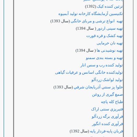
تزئین کننده کیک
(1392)
تکنیسین آزمایشگاه کارخانه تولید آبمیوه
تهیه انواع ترشی و مربای خانگی
(سال 1393)
تهیه سینی اردور
( سال 1394)
تهیه کشک و قره قورت
تهیه نان خرمایی
تهیه نوشیدنی ها
( سال 1394)
تهیه و بسته بندی سمنو
توليد كننده رب و سس انار
تولیدکننده خانگی اسانس و عرقیات گیاهی
تولید لواشک زردآلو
حلوا پز سنتي آذربايجان شرقي
(سال 1393)
صمغ گیری از روغن
طباخ كله پاچه
فتيرپزي سنتی اراک
فرآوری برگه زردآلو
فرآوری کننده انگور
فربان پایه-فردار پایه
(سال 1392)