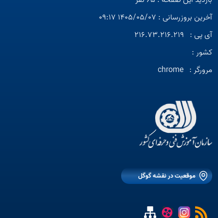
بازدید این صفحه : 65 نفر
آخرین بروزرسانی : 1405/05/07 09:17
آی پی :
216.73.216.219
کشور :
مرورگر :
chrome
موقعیت در نقشه گوگل