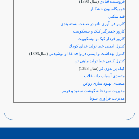
فروشنده قنادي
(سال 1393)
فومیگاسیون خشکبار
قند شكني
كاربر فن آوري نانو در صنعت بسته بندي
کارور خمیرگیر کیک و بیسکوییت
کارور فردار کیک و بیسکوییت
کنترل ایمنی خط تولید غذاي كودك
كنترل بهداشت و ايمني در واحد غذا و نوشيدني
(سال1393)
کنترل کیفی خط تولید ماهی تن
کیک پز بدون فر
(سال 1393)
متصدی آسیاب دانه غلات
متصدی بهبود سازی روغن
مدیریت سردخانه گوشت سفید و قرمز
مديريت فرآوري سويا