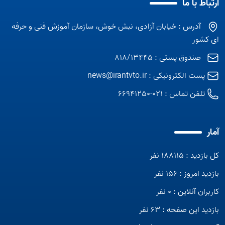
ارتباط با ما
آدرس : خیابان آزادی، نبش خوش، سازمان آموزش فنی و حرفه
ای کشور
صندوق پستی : 818/13445
پست الکترونیکی :
news@irantvto.ir
تلفن تماس :
021-66941250
آمار
کل بازدید : 188115 نفر
بازدید امروز : 156 نفر
کاربران آنلاین : 0 نفر
بازدید این صفحه : 63 نفر