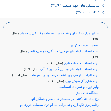
شايستگي هاي حوزه صنعت ( ١٢٨٤)
٤ تاسیسات (١١٧)
اجرای مدارات فرمان و قدرت در تأسیسات مکانیکی ساختمان
(سال
1393)
استخر ، سونا ، جكوزي
انجام اتصالات لوله هاي فولادي؛ فيتينگي- جوشي- فلنجي
(سال
1393)
انجام اتصالات قطعات فلزي
(سال 1393)
انجام اتصالات لوله هاي وسايل گازسوز خانگي
(سال 1393)
انجام الزامات ایمنی و بهداشت حرفه ای در تأسیسات
( سال 1394)
انجام شارژ گاز سيكل تبريد
(سال 1393)
اواپراتورها و شیرهای انبساطی
ایستگاه های پمپاژ
برج های خنک کننده در سیستم های بخار و عملکردآنها
برنامه‌ريزي نگهداري و تعميرات پي ام در تاسيسات حرارتی و
برودتی