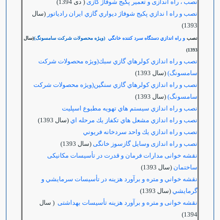
نصب ، راه اندازی و تعمیر پکیج شوفاژ گازی
( دی 1394)
نصب و راه ا ندازي پكيج شوفاژ ديواري گازي ايران رادياتور
(سال
1393)
نصب
و راه اندازي دستگاه سرد كننده خانگي
(ويژه محصولات شركت سامسونگ)
(سال
1393)
نصب و راه اندازي كولرهاي گازي سبك(ويژه محصولات شركت
سامسونگ)
(سال 1393)
نصب و راه اندازي كولرهاي گازي سنگين(ويژه محصولات شركت
سامسونگ)
(سال 1393)
نصب و راه اندازي سيستم هاي تهويه مطبوع اسپليت
نصب و راه اندازي مشعل هاي تكفاز يك مرحله اي
(سال 1393)
نصب و راه اندازي يك واحد سردخانه فريوني
نصب و راه اندازی وسایل گازسوز خانگی
(سال 1393)
نقشه خوانی مدارات فرمان و قدرت در تأسیسات مکانیکی
ساختمان
(سال 1393)
نقشه خواني و متره و برآورد هزينه در تأسيسات سرمايشي و
گرمايشي
(سال 1393)
نقشه خوانی و متره و برآورد هزینه تأسیسات بهداشتی
( سال
1394)