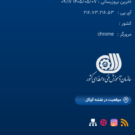
آخرین بروزرسانی : 1405/05/07 09:17
آی پی :
216.73.216.53
کشور :
مرورگر :
chrome
موقعیت در نقشه گوگل