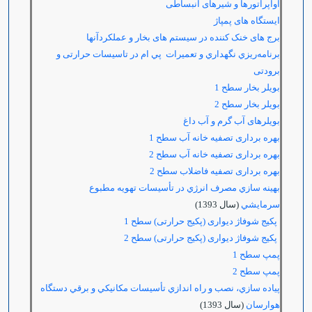
اواپراتورها و شیرهای انبساطی
ایستگاه های پمپاژ
برج های خنک کننده در سیستم های بخار و عملکردآنها
برنامه‌ريزي نگهداري و تعميرات پي ام در تاسيسات حرارتی و
برودتی
بویلر بخار سطح 1
بویلر بخار سطح 2
بویلرهای آب گرم و آب داغ
بهره برداری تصفیه خانه آب سطح 1
بهره برداری تصفیه خانه آب سطح 2
بهره برداری تصفیه فاضلاب سطح 2
بهينه سازي مصرف انرژي در تأسيسات تهويه مطبوع
سرمايشي
(سال 1393)
پکیج شوفاژ دیواری (پکیج حرارتی) سطح 1
پکیج شوفاژ دیواری (پکیج حرارتی) سطح 2
پمپ سطح 1
پمپ سطح 2
پياده سازي،‌ نصب و راه اندازي تأسيسات مكانيكي و برقي دستگاه
هوارسان
(سال 1393)