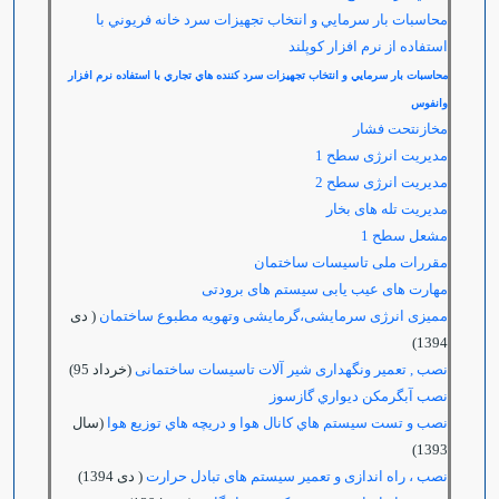
محاسبات بار سرمايي و انتخاب تجهيزات سرد خانه فريوني با
استفاده از نرم افزار كوپلند
محاسبات بار سرمايي و انتخاب تجهيزات سرد كننده هاي تجاري با استفاده نرم افزار
وانفوس
مخازنتحت فشار
مدیریت انرژی سطح 1
مدیریت انرژی سطح 2
مدیریت تله های بخار
مشعل سطح 1
مقررات ملی تاسیسات ساختمان
مهارت های عیب یابی سیستم های برودتی
ممیزی انرژی سرمایشی،گرمایشی وتهویه مطبوع ساختمان
( دی
1394)
نصب , تعمیر ونگهداری شیر آلات تاسیسات ساختمانی
(خرداد 95)
نصب آبگرمكن ديواري گازسوز
نصب و تست سيستم هاي كانال هوا و دريچه هاي توزيع هوا
(سال
1393)
نصب ، راه اندازی و تعمیر سیستم های تبادل حرارت
( دی 1394)