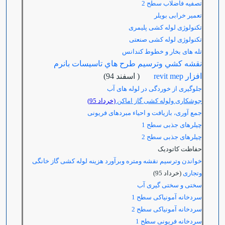
تصفیه فاضلاب سطح 2
تعمير خرابی بویلر
تکنولوژی لوله کشی پلیمری
تکنولوژی لوله کشی صنعتی
تله های بخار و خطوط کندانس
نقشه كشي وترسيم طرح هاي تاسيسات بانرم
افزار revit mep
( اسفند 94)
جلوگیری از خوردگی در لوله های آب
جوشکاری ولوله کشی گاز اماکن
(خرداد 95)
جمع آوری، بازیافت و احیاء مبردهای فریونی
چیلرهای جذبی سطح 1
چیلرهای جذبی سطح 2
حفاظت کاتودیک
خواندن وترسیم نقشه ومتره وبرآورد هزینه لوله کشی گاز خانگی
وتجاری
(خرداد 95)
سختی و سختی گیری آب
سردخانه آمونیاکی سطح 1
سردخانه آمونیاکی سطح 2
سردخانه فریونی سطح 1