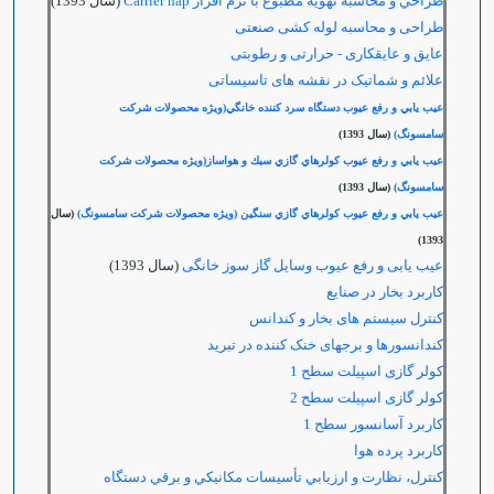
طراحي و محاسبه تهويه مطبوع با نرم افزار Carrier hap
(سال 1393)
طراحی و محاسبه لوله کشی صنعتی
عایق و عایقکاری - حرارتی و رطوبتی
علائم و شماتیک در نقشه های تاسیساتی
عيب يابي و رفع عيوب دستگاه سرد كننده خانگي(ویژه محصولات شرکت
سامسونگ)
(سال 1393)
عيب يابي و رفع عيوب كولرهاي گازي سبك و هواساز(ويژه محصولات شركت
سامسونگ)
(سال 1393)
عيب يابي و رفع عيوب كولرهاي گازي سنگين (ويژه محصولات شركت سامسونگ)
(سال
1393)
عیب یابی و رفع عیوب وسایل گاز سوز خانگی
(سال 1393)
کاربرد بخار در صنایع
کنترل سیستم های بخار و کندانس
کندانسورها و برجهای خنک کننده در تبرید
کولر گازی اسپیلت سطح 1
کولر گازی اسپیلت سطح 2
كاربرد آسانسور سطح 1
كاربرد پرده هوا
كنترل،‌ نظارت و ارزيابي تأسيسات مكانيكي و برقي دستگاه