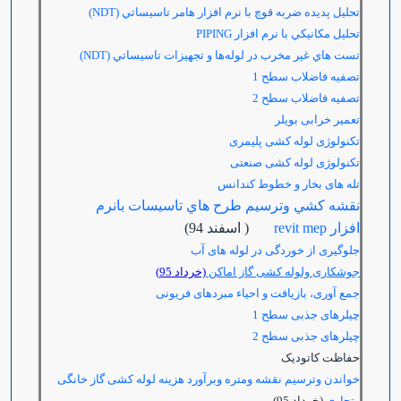
تحلیل پدیده ضربه قوچ با نرم افزار هامر تاسيساتي
(NDT)
تحليل مکانيکي با نرم افزار PIPING
تست هاي غير مخرب در لوله‌ها و تجهيزات تاسيساتي
(NDT)
تصفیه فاضلاب سطح 1
تصفیه فاضلاب سطح 2
تعمير خرابی بویلر
تکنولوژی لوله کشی پلیمری
تکنولوژی لوله کشی صنعتی
تله های بخار و خطوط کندانس
نقشه كشي وترسيم طرح هاي تاسيسات بانرم
افزار revit mep
( اسفند 94)
جلوگیری از خوردگی در لوله های آب
جوشکاری ولوله کشی گاز اماکن
(خرداد 95)
جمع آوری، بازیافت و احیاء مبردهای فریونی
چیلرهای جذبی سطح 1
چیلرهای جذبی سطح 2
حفاظت کاتودیک
خواندن وترسیم نقشه ومتره وبرآورد هزینه لوله کشی گاز خانگی
وتجاری
(خرداد 95)