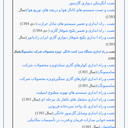
نصب آبگرمكن ديواري گازسوز
نصب و تست سيستم هاي كانال هوا و دريچه هاي توزيع هوا
(سال
1393)
نصب ، راه اندازی و تعمیر سیستم های تبادل حرارت
( دی 1394)
نصب ، راه اندازی و تعمیر پکیج شوفاژ گازی
( دی 1394)
نصب و راه ا ندازي پكيج شوفاژ ديواري گازي ايران رادياتور
(سال
1393)
نصب
و راه اندازي دستگاه سرد كننده خانگي
(ويژه محصولات شركت سامسونگ)
(سال
1393)
نصب و راه اندازي كولرهاي گازي سبك(ويژه محصولات شركت
سامسونگ)
(سال 1393)
نصب و راه اندازي كولرهاي گازي سنگين(ويژه محصولات شركت
سامسونگ)
(سال 1393)
نصب و راه اندازي سيستم هاي تهويه مطبوع اسپليت
نصب و راه اندازي مشعل هاي تكفاز يك مرحله اي
(سال 1393)
نصب و راه اندازي يك واحد سردخانه فريوني
نصب و راه اندازی وسایل گازسوز خانگی
(سال 1393)
نقشه خوانی مدارات فرمان و قدرت در تأسیسات مکانیکی
ساختمان
(سال 1393)