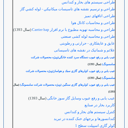
طراحی سیستم های بخار و کندانس
طراحي و ترسيم نقشه هاي تاسيسات ميكانيكي - لوله كشي گاز
طراحی اتاقهای تمیز
طراحی و محاسبات کانال هوا
طراحي و محاسبه تهويه مطبوع با نرم افزار Carrier hap
(سال 1393)
طراحی و محاسبه لوله کشی صنعتی
عایق و عایقکاری - حرارتی و رطوبتی
علائم و شماتیک در نقشه های تاسیساتی
عيب يابي و رفع عيوب دستگاه سرد كننده خانگي(ویژه محصولات شرکت
سامسونگ)
(سال 1393)
عيب يابي و رفع عيوب كولرهاي گازي سبك و هواساز(ويژه محصولات شركت
سامسونگ)
(سال 1393)
عيب يابي و رفع عيوب كولرهاي گازي سنگين (ويژه محصولات شركت سامسونگ)
(سال
1393)
عیب یابی و رفع عیوب وسایل گاز سوز خانگی
(سال 1393)
کاربرد بخار در صنایع
کنترل سیستم های بخار و کندانس
کندانسورها و برجهای خنک کننده در تبرید
کولر گازی اسپیلت سطح 1