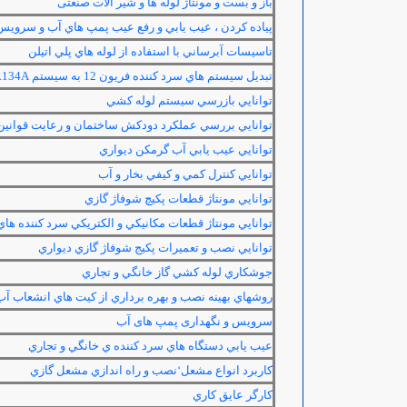
باز و بست و مونتاژ لوله ها و شیر آلات صنعتی
پياده كردن ، عيب يابي و رفع عيب پمپ هاي آب و سرويس و
تاسيسات آبرساني با استفاده از لوله هاي پلي اتيلن
تبديل سيستم هاي سرد كننده فريون 12 به سيستم
R134A
توانايي بازرسي سيستم لوله كشي
توانايي بررسي عملكرد دودكش ساختمان و رعايت قوانين
توانايي عيب يابي آب گرمكن ديواري
توانايي كنترل كمي و كيفي بخار و آب
توانايي مونتاژ قطعات پكيچ شوفاژ گازي
توانايي مونتاژ قطعات مكانيكي و الكتريكي سرد كننده ها
توانايي نصب و تعميرات پكيج شوفاژ گازي ديواري
جوشكاري لوله كشي گاز خانگي و تجاري
روشهاي بهينه نصب و بهره برداري از كيت هاي انشعاب آب
سرویس و نگهداری پمپ های آب
عيب يابي دستگاه هاي سرد كننده ي خانگي و تجاري
كاربرد انواع مشعل‘نصب و راه اندازي مشعل گازي
كارگر عايق كاري