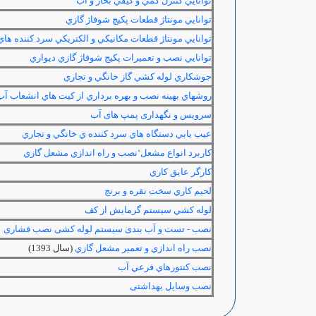
توانايي كنترل كمي و كيفي بخار و آب
توانايي مونتاژ قطعات پكيچ شوفاژ گازي
توانايي مونتاژ قطعات مكانيكي و الكتريكي سرد كننده ها
توانايي نصب و تعميرات پكيج شوفاژ گازي ديواري
جوشكاري لوله كشي گاز خانگي و تجاري
روشهاي بهينه نصب و بهره برداري از كيت هاي انشعاب آب
سرویس و نگهداری پمپ های آب
عيب يابي دستگاه هاي سرد كننده ي خانگي و تجاري
كاربرد انواع مشعل‘نصب و راه اندازي مشعل گازي
كارگر عايق كاري
لحيم كاري سخت نقره و برنج
لوله كشي سيستم گرمايش از كف
نصب - تست و آب بندی سیستم لوله کشی نصب فشاری
نصب راه اندازي و تعمير مشعل گازي
(سال 1393)
نصب كنتورهاي فرعي آب
نصب وسایل بهداشتی