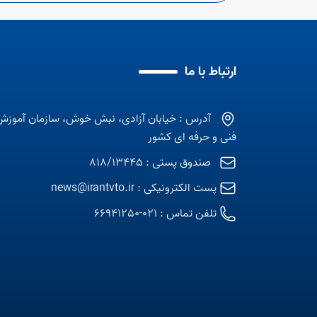
ارتباط با ما
آدرس : خیابان آزادی، نبش خوش، سازمان آموزش
فنی و حرفه ای کشور
صندوق پستی : 818/13445
پست الکترونیکی :
news@irantvto.ir
تلفن تماس :
021-66941250