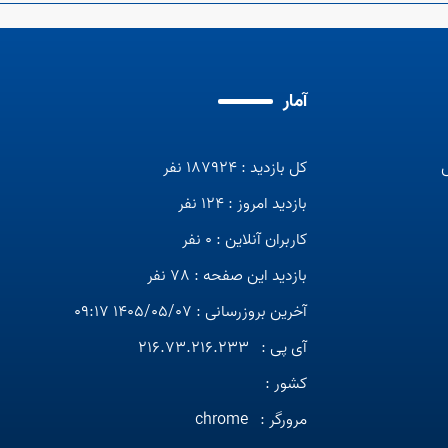
آمار
کل بازدید : 187924 نفر
بازدید امروز : 124 نفر
کاربران آنلاین : 0 نفر
بازدید این صفحه : 78 نفر
آخرین بروزرسانی : 1405/05/07 09:17
آی پی :
216.73.216.233
کشور :
مرورگر :
chrome