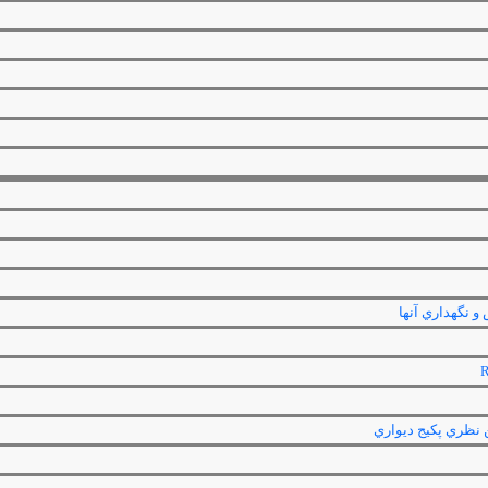
 نگهداري آنها
 نظري پكيج ديواري