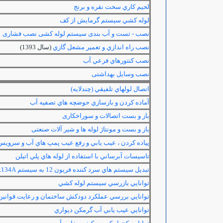
لحيم كاري سخت نقره و برنج
لوله كشي سيستم گرمايش از كف
نصب - تست و آب بندی سیستم لوله کشی نصب فشاری
نصب راه اندازي و تعمير مشعل گازي
(سال 1393)
نصب كنتورهاي فرعي آب
نصب وسایل بهداشتی
اتصال لولهاي تلفيقي (چندلايه)
آماده كردن و بازسازي حوضچه هاي تصفيه آب
باز و بست اتصالات و سوراخکاری
باز و بست و مونتاژ لوله ها و شیر آلات صنعتی
پياده كردن ، عيب يابي و رفع عيب پمپ هاي آب و سرويس و
تاسيسات آبرساني با استفاده از لوله هاي پلي اتيلن
تبديل سيستم هاي سرد كننده فريون 12 به سيستم
R134A
توانايي بازرسي سيستم لوله كشي
توانايي بررسي عملكرد دودكش ساختمان و رعايت قوانين
توانايي عيب يابي آب گرمكن ديواري