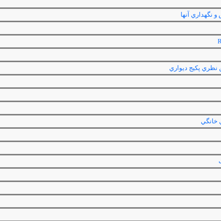
 نگهداري آنها
 نظري پكيج ديواري
ي خانگي