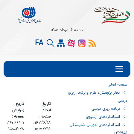
Open s
جمعه 16 مرداد 1405
Open s
FA
Open s
صفحه اصلی
دفتر پژوهش، طرح و برنامه ریزی
درسی
تاریخ
تاریخ
برنامه ریزی درسی
ایجاد
ویرایش
صفحه :
صفحه :
استانداردهای آرشیوی
۱۴۰۱/۶/۱۸،‏
۱۴۰۱/۶/۲۰،‏
استانداردهای آموزش شایستگی
۱۵:۵۴:۴۸
۱۵:۵۴:۴۸
(٢٣٩٥)