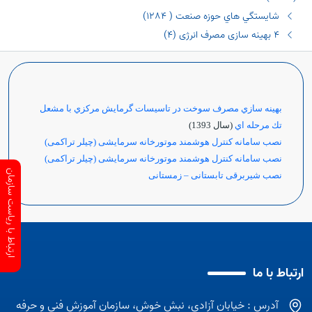
شايستگي هاي حوزه صنعت ( ١٢٨٤)
٤ بهینه سازی مصرف انرژی (٤)
بهينه سازي مصرف سوخت در تاسيسات گرمايش مركزي با مشعل
تك مرحله اي
(سال 1393)
نصب سامانه کنترل هوشمند موتورخانه سرمایشی (چیلر تراکمی)
نصب سامانه کنترل هوشمند موتورخانه سرمایشی (چیلر تراکمی)
ارتباط با ریاست سازمان
نصب شیربرقی تابستانی – زمستانی
ارتباط با ما
آدرس : خیابان آزادی، نبش خوش، سازمان آموزش فنی و حرفه