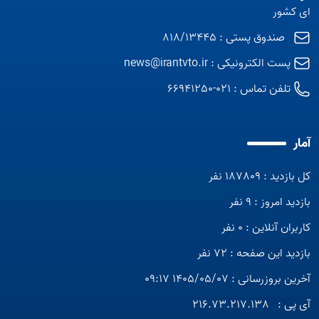
ای کشور
صندوق پستی : 818/13445
پست الکترونیکی :
news@irantvto.ir
تلفن تماس :
021-66941250
آمار
کل بازدید : 187809 نفر
بازدید امروز : 9 نفر
کاربران آنلاین : 0 نفر
بازدید این صفحه : 72 نفر
آخرین بروزرسانی : 1405/05/07 09:17
آی پی :
216.73.217.138