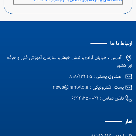
ارتباط با ما
آدرس : خیابان آزادی، نبش خوش، سازمان آموزش فنی و حرفه
ای کشور
صندوق پستی : 818/13445
پست الکترونیکی :
news@irantvto.ir
تلفن تماس :
021-66941250
آمار
کل بازدید : 187812 نفر