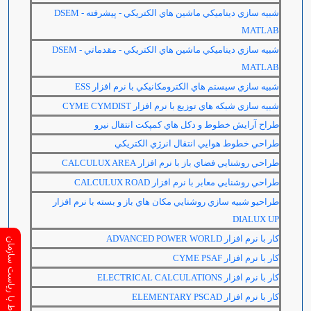
شبيه سازي ديناميكي ماشين هاي الكتريكي - پيشرفته -
DSEM
MATLAB
شبيه سازي ديناميكي ماشين هاي الكتريكي - مقدماتي -
DSEM
MATLAB
شبيه سازي سيستم هاي الكترومكانيكي با نرم افزار
ESS
شبيه سازي شبكه هاي توزيع با نرم افزار
CYME CYMDIST
طراح آرايش خطوط و دكل هاي كمپكت انتقال نيرو
طراحي خطوط هوايي انتقال انرژي الكتريكي
طراحي روشنايي فضاي باز با نرم افزار
CALCULUX AREA
طراحي روشنايي معابر با نرم افزار
CALCULUX ROAD
طراحیو شبيه سازي روشنايي مكان هاي باز و بسته با نرم افزار
DIALUX UP
كار با نرم افزار
ADVANCED POWER WORLD
ارتباط با ریاست سازمان
كار با نرم افزار
CYME PSAF
كار با نرم افزار
ELECTRICAL CALCULATIONS
كار با نرم افزار
ELEMENTARY PSCAD