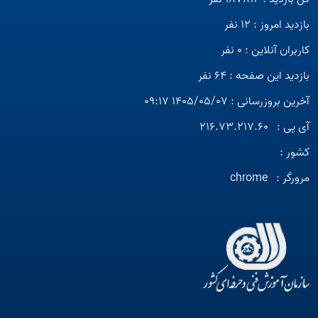
بازدید امروز : 12 نفر
کاربران آنلاین : 0 نفر
بازدید این صفحه : 64 نفر
آخرین بروزرسانی : 1405/05/07 09:17
آی پی :
216.73.217.60
کشور :
مرورگر :
chrome