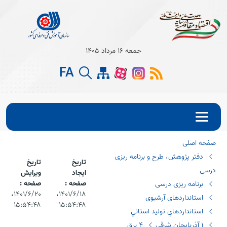
Open s
جمعه 16 مرداد 1405
Open s
FA
Open s
صفحه اصلی
دفتر پژوهش، طرح و برنامه ریزی
تاریخ
تاریخ
درسی
ایجاد
ویرایش
صفحه :
صفحه :
برنامه ریزی درسی
۱۴۰۱/۶/۱۸،‏
۱۴۰۱/۶/۲۰،‏
استانداردهای آرشیوی
۱۵:۵۴:۴۸
۱۵:۵۴:۴۸
استانداردهاي توليد استاني
١ آذربايجان شرقي
٤ برق