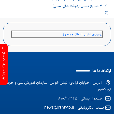
٣ صنایع دستی (دوخت هاي سنتي)
(١)
رودوزي لباس با پولك و منجوق
ارتباط با ریاست سازمان
ارتباط با ما
آدرس : خیابان آزادی، نبش خوش، سازمان آموزش فنی و حرفه
ای کشور
صندوق پستی : 818/13445
پست الکترونیکی :
news@irantvto.ir