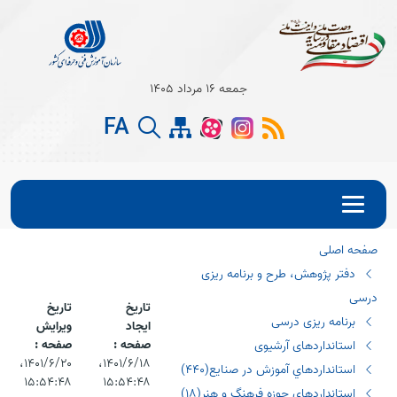
Open s
جمعه 16 مرداد 1405
Open s
FA
Open s
صفحه اصلی
دفتر پژوهش، طرح و برنامه ریزی
درسی
تاریخ
تاریخ
برنامه ریزی درسی
ایجاد
ویرایش
صفحه :
صفحه :
استانداردهای آرشیوی
۱۴۰۱/۶/۱۸،‏
۱۴۰۱/۶/۲۰،‏
استانداردهاي آموزش در صنايع(٤٤٠)
۱۵:۵۴:۴۸
۱۵:۵۴:۴۸
استانداردهای حوزه فرهنگ و هنر(١٨)