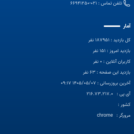
تلفن تماس :
021-66941250
آمار
کل بازدید : 187951 نفر
بازدید امروز : 151 نفر
کاربران آنلاین : 0 نفر
بازدید این صفحه : 63 نفر
آخرین بروزرسانی : 1405/05/07 09:17
آی پی :
216.73.217.0
کشور :
مرورگر :
chrome