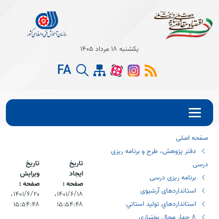
Open s
یکشنبه 18 مرداد 1405
Open s
FA
Open s
صفحه اصلی
دفتر پژوهش، طرح و برنامه ریزی
تاریخ
تاریخ
درسی
ایجاد
ویرایش
برنامه ریزی درسی
صفحه :
صفحه :
استانداردهای آرشیوی
۱۴۰۱/۶/۱۸،‏
۱۴۰۱/۶/۲۰،‏
استانداردهاي توليد استاني
۱۵:۵۴:۴۸
۱۵:۵۴:۴۸
٨ چهار محال بختياري