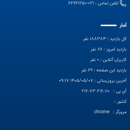
تلفن تماس :
021-66941250
آمار
کل بازدید : 188383 نفر
بازدید امروز : 86 نفر
کاربران آنلاین : 0 نفر
بازدید این صفحه : 69 نفر
آخرین بروزرسانی : 1405/05/07 09:17
آی پی :
216.73.216.110
کشور :
مرورگر :
chrome