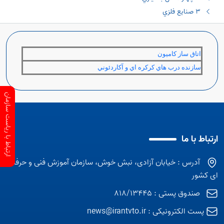
٣ صنايع فلزي
اتاق ساز كاميون
سازنده درب هاي كركره اي و آكاردئوني
ارتباط با ریاست سازمان
ارتباط با ما
آدرس : خیابان آزادی، نبش خوش، سازمان آموزش فنی و حرفه
ای کشور
صندوق پستی : 818/13445
پست الکترونیکی :
news@irantvto.ir