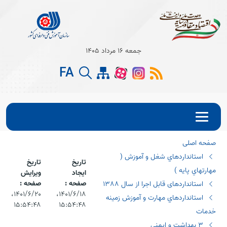
Open s
جمعه 16 مرداد 1405
Open s
FA
Open s
صفحه اصلی
استانداردهاي شغل و آموزش (
تاریخ
تاریخ
مهارتهاي پايه )
ایجاد
ویرایش
صفحه :
صفحه :
استانداردهای قابل اجرا از سال ١٣٨٨
۱۴۰۱/۶/۱۸،‏
۱۴۰۱/۶/۲۰،‏
استانداردهاي مهارت و آموزش زمينه
۱۵:۵۴:۴۸
۱۵:۵۴:۴۸
خدمات
٣ بهداشت و ایمنی