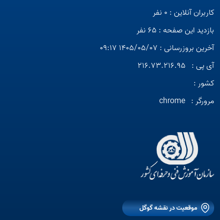
کاربران آنلاین : 0 نفر
بازدید این صفحه : 65 نفر
آخرین بروزرسانی : 1405/05/07 09:17
آی پی :
216.73.216.95
کشور :
مرورگر :
chrome
موقعیت در نقشه گوگل