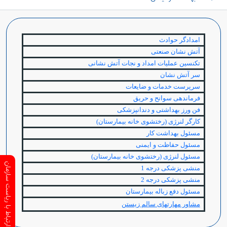
امدادگر حوادث
آتش نشان صنعتی
تکنسین عملیات امداد و نجات آتش نشانی
سر آتش نشان
سرپرست خدمات و ضایعات
فرماندهی سوانح و حریق
فن ورز بهداشتی و دندانپزشکی
کارگر لنرژی (رختشوی خانه بیمارستان)
مسئول بهداشت کار
مسئول حفاظت و ایمنی
مسئول لنرژی (رختشوی خانه بیمارستان)
ارتباط با ریاست سازمان
منشی پزشکی درجه 1
منشی پزشکی درجه 2
مسئول دفع زباله بیمارستان
مشاور مهارتهای سالم زيستن