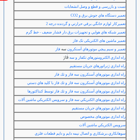
تست و بازرسی و قطع و وصل انشعابات
تعمير دستگاه هاي جوش برق و
CO2
تعميركار لوازم خانگي برقي حرارتي و گردنده درجه 2
تعمير شبكه هاي هوايي و تجهيزات برق دار فشار ضعيف - خط گرم
تعمیر ماشین های الکتریکی تک فاز
تعمير و سيم پيچي موتورهاي آسنكرون
سه
فاز
فاز
راه اندازي الكترومتورهاي تكفاز و سه
راه اندازي ژنراتورهاي جريان مستقيم
راه اندازي موتورهاي آسنكرون سه فاز و تك فاز
راه اندازي موتورهاي آسنكرون سه فاز و تك فاز با كليد هاي دستي
راه اندازي موتورهاي آسنكرون سه فاز و تك فاز توسط كنتاكتورها
راه اندازي موتورهاي الكتريكي سه فاز و سرويس الكتريكي ماشين آلات
راه اندازي موتورهاي جريان مستقيم
راه اندازی موتورهای مخصوص
سرويس الكتريكي ماشين آلات
سوهانكاري،برشكاري و اتصال نيمه دايم و دايم قطعات فلزي