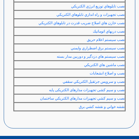
نصب تابلوهاي توزيع انرژي الكتريكي
نصب تجهيزات و راه اندازي تابلوهاي الكتريكي
نصب خازن هاي اصلاح ضريب قدرت در تابلوهاي الكتريكي
نصب دربهاي اتوماتيك
نصب سيستم اعلام حريق
نصب سيستم برق اضطراري وايمني
نصب سيستم هاي دزدگير و دوربين مدار بسته
نصب ماشين هاي الكتريكي
نصب و اصلاح انشعابات
نصب و سرويس جرثقيل الكتريكي سقفي
نصب و سیم کشی تجهیزات مدارهای الکتریکی پایه
نصب و سيم كشي تجهيزات مدارهاي الكتريكي ساختمان
نقشه خواني و نقشه كشي برق