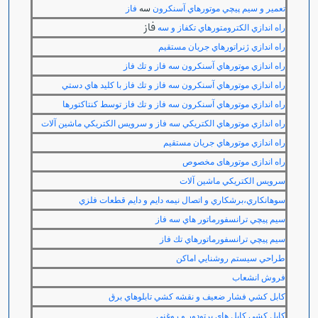
تعمير و سيم پيچي موتورهاي آسنكرون
سه
فاز
فاز
راه اندازي الكترومتورهاي تكفاز و سه
راه اندازي ژنراتورهاي جريان مستقيم
راه اندازي موتورهاي آسنكرون سه فاز و تك فاز
راه اندازي موتورهاي آسنكرون سه فاز و تك فاز با كليد هاي دستي
راه اندازي موتورهاي آسنكرون سه فاز و تك فاز توسط كنتاكتورها
راه اندازي موتورهاي الكتريكي سه فاز و سرويس الكتريكي ماشين آلات
راه اندازي موتورهاي جريان مستقيم
راه اندازی موتورهای مخصوص
سرويس الكتريكي ماشين آلات
سوهانكاري،برشكاري و اتصال نيمه دايم و دايم قطعات فلزي
سيم پيچي ترانسفورماتور هاي سه فاز
سيم پيچي ترانسفورماتورهاي تك فاز
طراحي سيستم روشنايي اماكن
فروش انشعاب
كابل كشي فشار ضعيف و نقشه كشي تابلوهاي برق
كابل كشي كابل هاي پرتودور و روغني