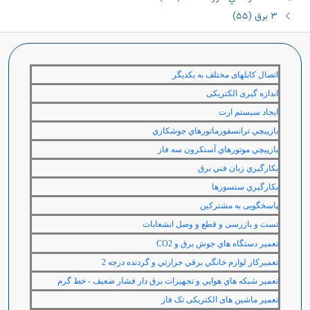
٣ برق (٥٥)
اتصال کابلهای مختلف به یکدیگر
اندازه گیری الکتریکی
ايجاد سيستم ارت
بازپيچي ترانسفورماتورهاي جوشكاري
بازپيچي موتورهاي آسنكرون سه فاز
بكارگيري زبان فني برق
بكارگيري سنسورها
پاسخگویی به مشترکین
تست و بازرسی و قطع و وصل انشعابات
تعمير دستگاه هاي جوش برق و
CO2
تعميركار لوازم خانگي برقي حرارتي و گردنده درجه 2
تعمير شبكه هاي هوايي و تجهيزات برق دار فشار ضعيف - خط گرم
تعمیر ماشین های الکتریکی تک فاز