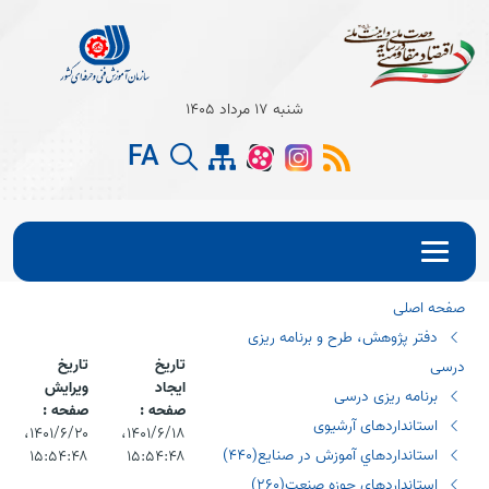
Open s
شنبه 17 مرداد 1405
Open s
FA
Open s
صفحه اصلی
دفتر پژوهش، طرح و برنامه ریزی
تاریخ
تاریخ
درسی
ایجاد
ویرایش
برنامه ریزی درسی
صفحه :
صفحه :
استانداردهای آرشیوی
۱۴۰۱/۶/۱۸،‏
۱۴۰۱/۶/۲۰،‏
استانداردهاي آموزش در صنايع(٤٤٠)
۱۵:۵۴:۴۸
۱۵:۵۴:۴۸
استانداردهاي حوزه صنعت(٢٦٠)