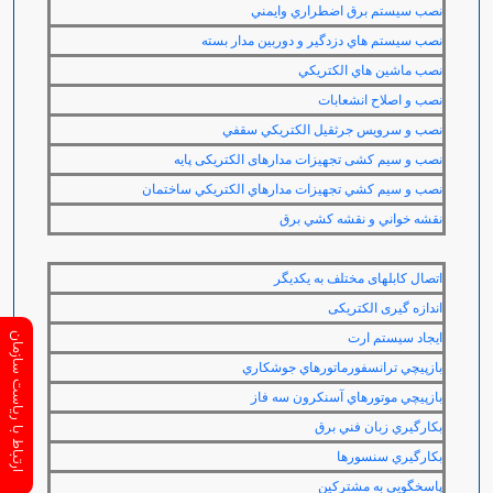
نصب سيستم برق اضطراري وايمني
نصب سيستم هاي دزدگير و دوربين مدار بسته
نصب ماشين هاي الكتريكي
نصب و اصلاح انشعابات
نصب و سرويس جرثقيل الكتريكي سقفي
نصب و سیم کشی تجهیزات مدارهای الکتریکی پایه
نصب و سيم كشي تجهيزات مدارهاي الكتريكي ساختمان
نقشه خواني و نقشه كشي برق
اتصال کابلهای مختلف به یکدیگر
اندازه گیری الکتریکی
ايجاد سيستم ارت
ارتباط با ریاست سازمان
بازپيچي ترانسفورماتورهاي جوشكاري
بازپيچي موتورهاي آسنكرون سه فاز
بكارگيري زبان فني برق
بكارگيري سنسورها
پاسخگویی به مشترکین