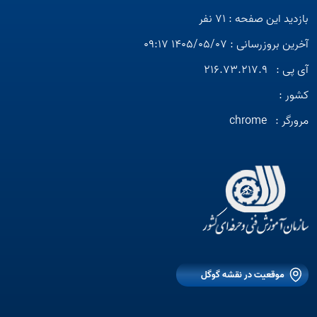
بازدید این صفحه : 71 نفر
آخرین بروزرسانی : 1405/05/07 09:17
آی پی :
216.73.217.9
کشور :
مرورگر :
chrome
موقعیت در نقشه گوگل