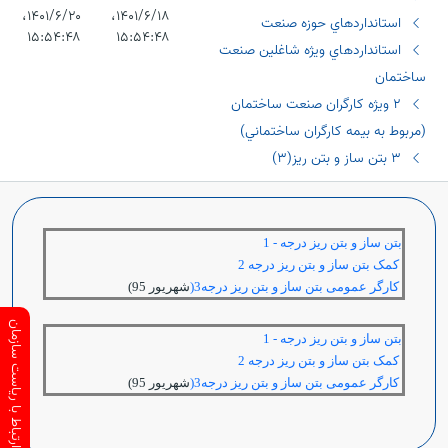
۱۴۰۱/۶/۱۸،‏
۱۴۰۱/۶/۲۰،‏
استانداردهاي حوزه صنعت
۱۵:۵۴:۴۸
۱۵:۵۴:۴۸
اﺳﺘﺎﻧﺪاردھﺎي وﻳﮋه ﺷﺎﻏﻠﯿﻦ ﺻﻨﻌﺖ
ﺳﺎﺧﺘﻤﺎن
٢ وﻳﮋه ﻛﺎرﮔﺮان ﺻﻨﻌﺖ ﺳﺎﺧﺘﻤﺎن
(ﻣﺮﺑﻮط ﺑﻪ ﺑﯿﻤﻪ ﻛﺎرﮔﺮان ﺳﺎﺧﺘﻤﺎﻧﻲ)
٣ بتن ساز و بتن ريز(٣)
بتن ساز و بتن ریز درجه - 1
کمک بتن ساز و بتن ریز درجه 2
کارگر عمومی بتن ساز و بتن ریز درجه3
(
شهریور 95)
ارتباط با ریاست سازمان
بتن ساز و بتن ریز درجه - 1
کمک بتن ساز و بتن ریز درجه 2
کارگر عمومی بتن ساز و بتن ریز درجه3
(
شهریور 95)