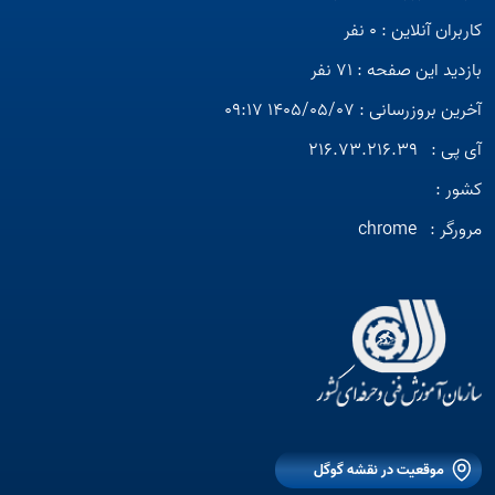
کاربران آنلاین : 0 نفر
بازدید این صفحه : 71 نفر
آخرین بروزرسانی : 1405/05/07 09:17
آی پی :
216.73.216.39
کشور :
مرورگر :
chrome
موقعیت در نقشه گوگل