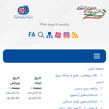
Open s
یکشنبه 18 مرداد 1405
Open s
FA
Open s
صفحه اصلی
دفتر پژوهش، طرح و برنامه ریزی
تاریخ
تاریخ
درسی
ایجاد
ویرایش
صفحه :
صفحه :
برنامه ریزی درسی
۱۴۰۱/۶/۱۸،‏
۱۴۰۱/۶/۲۰،‏
استانداردهای آرشیوی
۱۵:۵۴:۴۸
۱۵:۵۴:۴۸
استانداردهاي توليد استاني
٧ تهران
٣ امور باغي زراعي