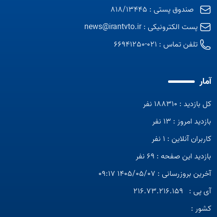
صندوق پستی : 818/13445
پست الکترونیکی :
news@irantvto.ir
تلفن تماس :
021-66941250
آمار
کل بازدید : 188310 نفر
بازدید امروز : 13 نفر
کاربران آنلاین : 1 نفر
بازدید این صفحه : 69 نفر
آخرین بروزرسانی : 1405/05/07 09:17
آی پی :
216.73.216.159
کشور :