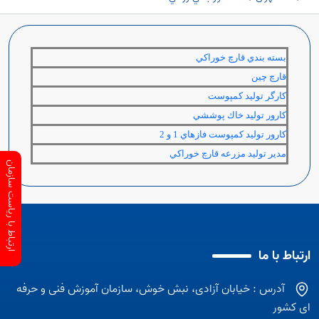
بسته بندي قارچ خوراكي
قارچ چين
كارگر توليد كمپوست
كارور توليد خاك پوششي
كارور توليد كمپوست فازهاي 1 و 2
مدير توليد مزرعه قارچ خوراكي
ارتباط با ریاست سازمان
ارتباط با ما
آدرس : خیابان آزادی، نبش خوش، سازمان آموزش فنی و حرفه
ای کشور