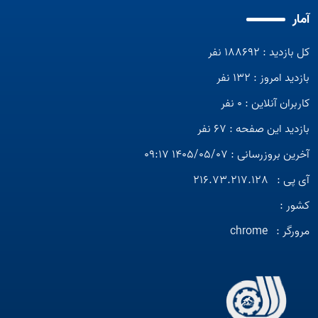
آمار
کل بازدید : 188692 نفر
بازدید امروز : 132 نفر
کاربران آنلاین : 0 نفر
بازدید این صفحه : 67 نفر
آخرین بروزرسانی : 1405/05/07 09:17
آی پی :
216.73.217.128
کشور :
مرورگر :
chrome