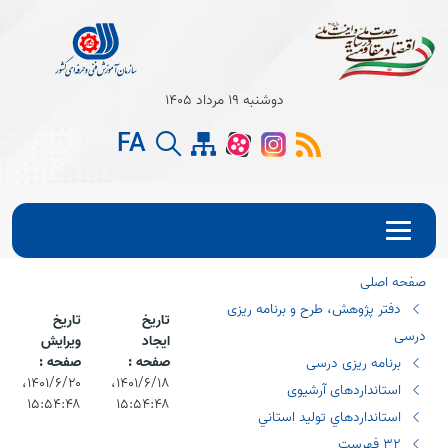
Open s
دوشنبه 19 مرداد 1405
Open s
FA
Open s
صفحه اصلی
دفتر پژوهش، طرح و برنامه ریزی
تاریخ
تاریخ
درسی
ایجاد
ویرایش
صفحه :
صفحه :
برنامه ریزی درسی
۱۴۰۱/۶/۱۸،‏
۱۴۰۱/۶/۲۰،‏
استانداردهای آرشیوی
۱۵:۵۴:۴۸
۱۵:۵۴:۴۸
استانداردهاي توليد استاني
٣٢ فهرست