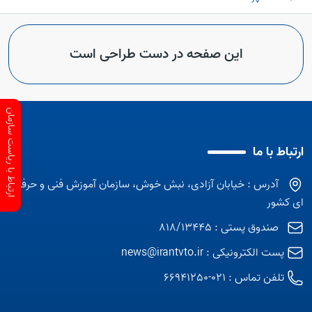
این صفحه در دست طراحی است
ارتباط با ریاست سازمان
ارتباط با ما
آدرس : خیابان آزادی، نبش خوش، سازمان آموزش فنی و حرفه
ای کشور
صندوق پستی : 818/13445
پست الکترونیکی :
news@irantvto.ir
تلفن تماس :
021-66941250