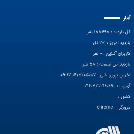
آمار
کل بازدید : 188498 نفر
بازدید امروز : 201 نفر
کاربران آنلاین : 0 نفر
بازدید این صفحه : 58 نفر
آخرین بروزرسانی : 1405/05/07 09:17
آی پی :
216.73.216.69
کشور :
مرورگر :
chrome