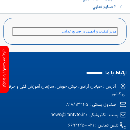
٢ صنايع غذايي
مدیر کیفیت و ایمنی در صنایع غذایی
ارتباط با ریاست سازمان
ارتباط با ما
آدرس : خیابان آزادی، نبش خوش، سازمان آموزش فنی و حرفه
ای کشور
صندوق پستی : 818/13445
پست الکترونیکی :
news@irantvto.ir
تلفن تماس :
021-66941250