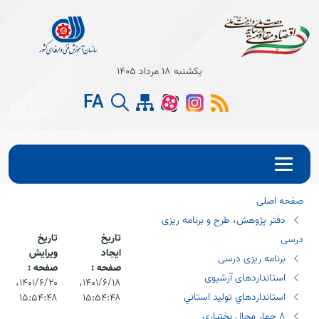
Open s
یکشنبه 18 مرداد 1405
Open s
FA
Open s
صفحه اصلی
دفتر پژوهش، طرح و برنامه ریزی
تاریخ
تاریخ
درسی
ایجاد
ویرایش
برنامه ریزی درسی
صفحه :
صفحه :
استانداردهای آرشیوی
۱۴۰۱/۶/۱۸،‏
۱۴۰۱/۶/۲۰،‏
استانداردهاي توليد استاني
۱۵:۵۴:۴۸
۱۵:۵۴:۴۸
٨ چهار محال بختياري