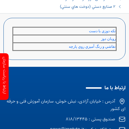
٢ صنايع دستي (دوخت هاي سنتي)
تكه دوزي با دست
روبان دوز
نقاشي و رنگ آميزي روي پارچه
ارتباط با ریاست سازمان
ارتباط با ما
آدرس : خیابان آزادی، نبش خوش، سازمان آموزش فنی و حرفه
ای کشور
صندوق پستی : 818/13445