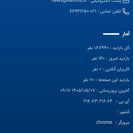
پست الکترونیکی :
news@irantvto.ir
تلفن تماس :
021-66941250
آمار
کل بازدید : 187940 نفر
بازدید امروز : 140 نفر
کاربران آنلاین : 0 نفر
بازدید این صفحه : 70 نفر
آخرین بروزرسانی : 1405/05/07 09:17
آی پی :
216.73.216.64
کشور :
مرورگر :
chrome