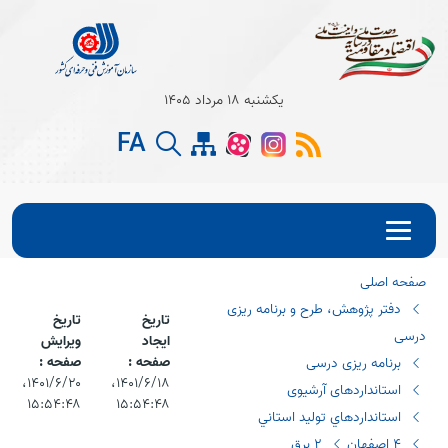
Open s
یکشنبه 18 مرداد 1405
Open s
FA
Open s
صفحه اصلی
دفتر پژوهش، طرح و برنامه ریزی
تاریخ
تاریخ
درسی
ایجاد
ویرایش
صفحه :
صفحه :
برنامه ریزی درسی
۱۴۰۱/۶/۱۸،‏
۱۴۰۱/۶/۲۰،‏
استانداردهای آرشیوی
۱۵:۵۴:۴۸
۱۵:۵۴:۴۸
استانداردهاي توليد استاني
٤ اصفهان
٢ برق