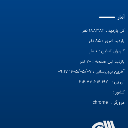
آمار
کل بازدید : 188382 نفر
بازدید امروز : 85 نفر
کاربران آنلاین : 0 نفر
بازدید این صفحه : 70 نفر
آخرین بروزرسانی : 1405/05/07 09:17
آی پی :
216.73.216.192
کشور :
مرورگر :
chrome