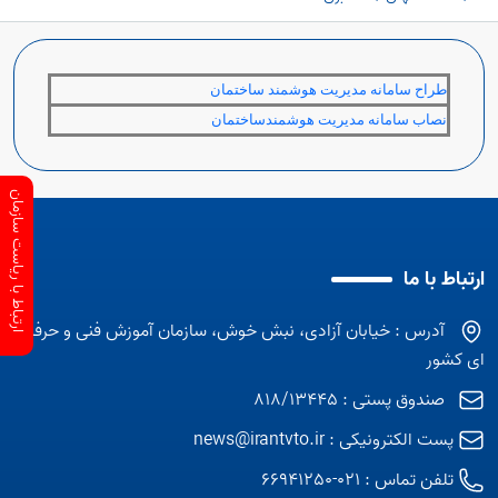
طراح سامانه مديريت هوشمند ساختمان
نصاب سامانه مديريت هوشمندساختمان
ارتباط با ریاست سازمان
ارتباط با ما
آدرس : خیابان آزادی، نبش خوش، سازمان آموزش فنی و حرفه
ای کشور
صندوق پستی : 818/13445
پست الکترونیکی :
news@irantvto.ir
تلفن تماس :
021-66941250