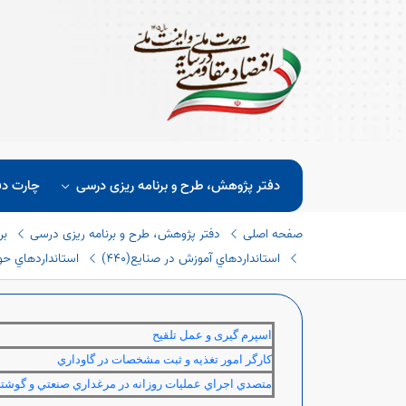
دفتر پژوهش، طرح و برنامه ریزی درسی
چارت دف
صفحه اصلی
دفتر پژوهش، طرح و برنامه ریزی درسی
بر
استانداردهاي آموزش در صنايع(٤٤٠)
استانداردهاي حوزه
اسپرم گیری و عمل تلقیح
كارگر امور تغذيه و ثبت مشخصات در گاوداري
متصدي اجراي عمليات روزانه در مرغداري صنعتي و گوشت