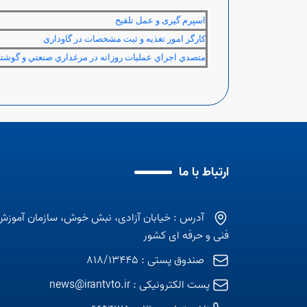
اسپرم گیری و عمل تلقیح
كارگر امور تغذيه و ثبت مشخصات در گاوداري
متصدي اجراي عمليات روزانه در مرغداري صنعتي و گوشت
ارتباط با ما
آدرس : خیابان آزادی، نبش خوش، سازمان آموزش
فنی و حرفه ای کشور
صندوق پستی : 818/13445
پست الکترونیکی :
news@irantvto.ir